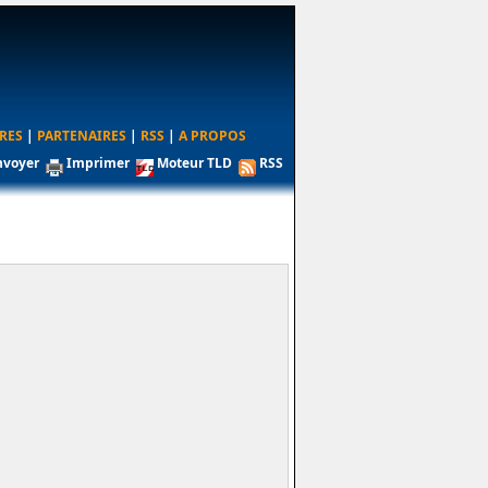
RES
|
PARTENAIRES
|
RSS
|
A PROPOS
nvoyer
Imprimer
Moteur TLD
RSS