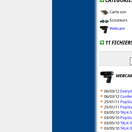
CATÉGORIES
Carte son
Ecouteurs
Webcam
11 FICHIER
WEBCA
06/03/12
Everym
06/03/12
Confer
25/01/11
PopSta
25/01/11
PopSta
03/05/10
TALK-5
03/05/10
PopSta
03/05/10
TALK-5
03/05/10
TALK-5