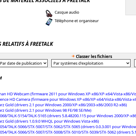
 DE MATÉRIEL ASSOCIÉES À FREETALK
Casque audio
Téléphone et organiseur
S RELATIFS À FREETALK
Classer les fichiers
M
an HD Webcam (firmware 2611 pour Windows XP-x86/XP-x64/Vista-x86/Vist
ence HD Camera (firmware pour Windows XP-x86/XP-x64/Vista-x86/Vista-x6
rz Gold (drivers 2.1 pour Windows 2000/XP-x86/2003-x86/2003 R2-x86)
rz Gold (drivers 2.1 pour Windows 98 FE/98 SE/Me)
068/TALK-5154/TALK-5165 (drivers 5.8.48200.115 pour Windows 2000/XP-x86
rz Gold (drivers 1.0.9.0 WHQL pour Windows Vista-x86)
054/TALK-5066/STX-5007/STX-5062/STX-5065 (drivers 0.0.3.001 pour Window
054/TALK-5066/STX-5007/STX-5008/STX-5010/STX-5039/STX-5062 (drivers 5.