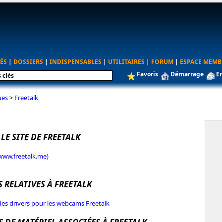
ÉS
|
DOSSIERS
|
INDISPENSABLES
|
UTILITAIRES
|
FORUM
|
ESPACE MEMB
Favoris
Démarrage
E
ues
>
Freetalk
 LE SITE DE FREETALK
(www.freetalk.me)
 RELATIVES À FREETALK
des drivers pour les webcams Freetalk