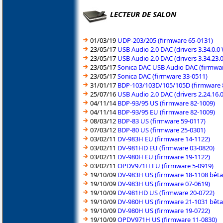
LECTEUR DE SALON
01/03/19
UDP-203/205 (firmware 65-0131)
23/05/17
USB Audio 2.0 DAC (drivers 3.34.0
23/05/17
USB Audio 2.0 DAC (drivers 3.34.23
23/05/17
Sonica DAC USB Audio DAC (firmwar
23/05/17
Sonica DAC (firmware 33-0511)
31/01/17
BDP-103/103D/105/105D (firmware 
25/07/16
USB Audio 2.0 DAC (drivers 2.24.16
04/11/14
BDP-93/95 US (firmware 82-1009)
04/11/14
BDP-93/95 EU (firmware 82-1009)
08/03/12
BDP-83 US (firmware 59-0117)
07/03/12
BDP-80 US (firmware 25-0301)
03/02/11
DV-983H EU (firmware 14-1122)
03/02/11
DV-981HD EU (firmware 03-0820)
03/02/11
DV-980H EU (firmware 19-1122)
03/02/11
OPDV971H EU (firmware 5-0919)
19/10/09
DV-983H US (firmware 18-1108 bêta
19/10/09
DV-983H US (firmware 07-0619)
19/10/09
DV-981HD US (firmware 20-0722)
19/10/09
DV-980H US (firmware 21-1031 bêta
19/10/09
DV-980H US (firmware 19-0722)
19/10/09
OPDV971H US (firmware 11-0830)