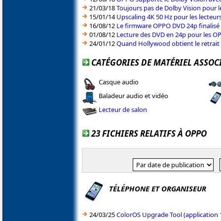
21/03/18
Toujours pas de Dolby Vision pour l
15/01/14
Upscaling 4K 50 Hz pour les lecteu
16/08/12
Le firmware OPPO DVD 24p finalisé 
01/08/12
Lecture des DVD en 24p pour les O
24/01/12
Quand Hollywood obtient le retrait
CATÉGORIES DE MATÉRIEL ASSOC
Casque audio
Baladeur audio et vidéo
Lecteur de salon
23 FICHIERS RELATIFS À OPPO
TÉLÉPHONE ET ORGANISEUR
24/03/25
ColorOS Upgrade Tool (application 