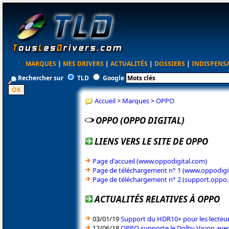
MARQUES
|
MES DRIVERS
|
ACTUALITÉS
|
DOSSIERS
|
INDISPENS
Rechercher sur
TLD
Google
Accueil
>
Marques
>
OPPO
OPPO (OPPO DIGITAL)
LIENS VERS LE SITE DE OPPO
Page d'accueil (www.oppodigital.com)
Page de téléchargement n° 1 (www.oppodigi
Page de téléchargement n° 2 (support.oppo
ACTUALITÉS RELATIVES À OPPO
03/01/19
Support du HDR10+ pour les lecte
12/06/18
OPPO supporte le Dolby Vision avec