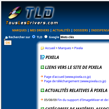
MARQUES
|
MES DRIVERS
|
ACTUALITÉS
|
DOSSIERS
|
INDISPENS
Rechercher sur
TLD
Google
Accueil
>
Marques
>
Pixela
PIXELA
LIENS VERS LE SITE DE PIXELA
Page d'accueil (www.pixela.co.jp)
Page de téléchargement (www.pixela.co.jp)
ACTUALITÉS RELATIVES À PIXELA
05/08/09
Fin du support d'ImageMixer et de