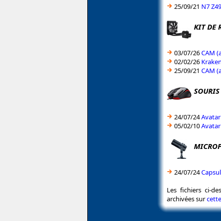
25/09/21
N7 Z49
KIT DE
03/07/26
CAM (a
02/02/26
Kraken
25/09/21
CAM (a
SOURIS
24/07/24
Avatar
05/02/10
Avatar
MICRO
24/07/24
Capsul
Les fichiers ci-d
archivées sur
cett