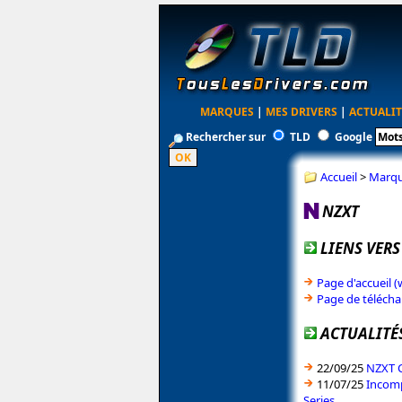
MARQUES
|
MES DRIVERS
|
ACTUALIT
Rechercher sur
TLD
Google
Accueil
>
Marq
NZXT
LIENS VERS
Page d'accueil 
Page de téléch
ACTUALITÉS
22/09/25
NZXT C
11/07/25
Incomp
Series