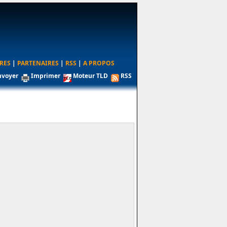
RES
|
PARTENAIRES
|
RSS
|
A PROPOS
nvoyer
Imprimer
Moteur TLD
RSS