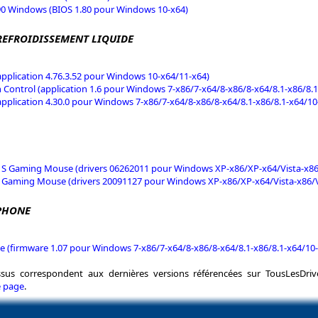
0 Windows (BIOS 1.80 pour Windows 10-x64)
 REFROIDISSEMENT LIQUIDE
pplication 4.76.3.52 pour Windows 10-x64/11-x64)
 Control (application 1.6 pour Windows 7-x86/7-x64/8-x86/8-x64/8.1-x86/8.1
pplication 4.30.0 pour Windows 7-x86/7-x64/8-x86/8-x64/8.1-x86/8.1-x64/10
 S Gaming Mouse (drivers 06262011 pour Windows XP-x86/XP-x64/Vista-x86/
 Gaming Mouse (drivers 20091127 pour Windows XP-x86/XP-x64/Vista-x86/V
PHONE
e (firmware 1.07 pour Windows 7-x86/7-x64/8-x86/8-x64/8.1-x86/8.1-x64/10
essus correspondent aux dernières versions référencées sur TousLesDri
e page
.