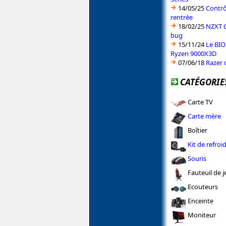
14/05/25
Contrô
rentrée
18/02/25
NZXT C
bug
15/11/24
Le BIO
Ryzen 9000X3D
07/06/18
Razer 
CATÉGORIES
Carte TV
Carte mère
Boîtier
Kit de refroi
Souris
Fauteuil de j
Ecouteurs
Enceinte
Moniteur