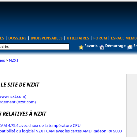
ÉS
|
DOSSIERS
|
INDISPENSABLES
|
UTILITAIRES
|
FORUM
|
ESPACE MEMB
Favoris
Démarrage
E
ues
>
NZXT
 LE SITE DE NZXT
(www.nzxt.com)
argement (nzxt.com)
 RELATIVES À NZXT
AM 4.75.4 avec choix de la température CPU
atibilité du logiciel NZXT CAM avec les cartes AMD Radeon RX 9000