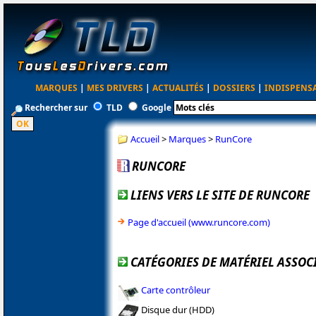
MARQUES
|
MES DRIVERS
|
ACTUALITÉS
|
DOSSIERS
|
INDISPENS
Rechercher sur
TLD
Google
Accueil
>
Marques
>
RunCore
RUNCORE
LIENS VERS LE SITE DE RUNCORE
Page d'accueil (www.runcore.com)
CATÉGORIES DE MATÉRIEL ASSOC
Carte contrôleur
Disque dur (HDD)