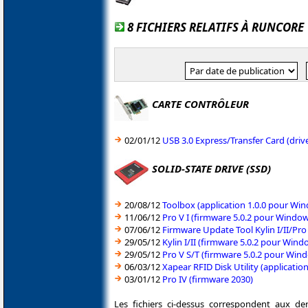
8 FICHIERS RELATIFS À RUNCORE
CARTE CONTRÔLEUR
02/01/12
USB 3.0 Express/Transfer Card (dri
SOLID-STATE DRIVE (SSD)
20/08/12
Toolbox (application 1.0.0 pour Wi
11/06/12
Pro V I (firmware 5.0.2 pour Windo
07/06/12
Firmware Update Tool Kylin I/II/Pro
29/05/12
Kylin I/II (firmware 5.0.2 pour Win
29/05/12
Pro V S/T (firmware 5.0.2 pour Win
06/03/12
Xapear RFID Disk Utility (applicati
03/01/12
Pro IV (firmware 2030)
Les fichiers ci-dessus correspondent aux de