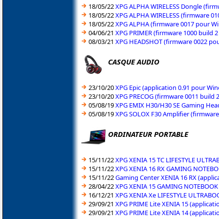
18/05/22
XPG ALPHA WIRELESS Dongle (firmw
18/05/22
XPG ALPHA WIRELESS (firmware 010
18/05/22
XPG ALPHA (firmware 0017 pour Wi
04/06/21
XPG PRIMER (firmware 1000 build 2
08/03/21
XPG HEADSHOT (firmware 0022 pou
CASQUE AUDIO
23/10/20
XPG Epic (application 0.91 pour Wi
23/10/20
XPG PRECOG (firmware 0011 build 2
05/08/19
XPG EMIX H30/H30 SE Gaming Headse
05/08/19
XPG SOLOX F30 Amplifier (firmware
ORDINATEUR PORTABLE
15/11/22
XPG XENIA 15 TC LIFESTYLE ULTRAB
15/11/22
XPG XENIA 16 RX GAMING NOTEBOOK
15/11/22
Gaming Center XENIA 16 RX (applica
28/04/22
XPG XENIA 15 GAMING NOTEBOOK (B
16/12/21
XPG XENIA Xe LIFESTYLE ULTRABOO
29/09/21
XPG PRIME Lite XENIA 15 (applicati
29/09/21
XPG PRIME Lite XENIA 14 (applicati