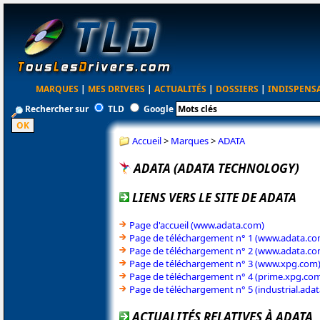
MARQUES
|
MES DRIVERS
|
ACTUALITÉS
|
DOSSIERS
|
INDISPENS
Rechercher sur
TLD
Google
Accueil
>
Marques
>
ADATA
ADATA (ADATA TECHNOLOGY)
LIENS VERS LE SITE DE ADATA
Page d'accueil (www.adata.com)
Page de téléchargement n° 1 (www.adata.co
Page de téléchargement n° 2 (www.adata.co
Page de téléchargement n° 3 (www.xpg.com
Page de téléchargement n° 4 (prime.xpg.co
Page de téléchargement n° 5 (industrial.ada
ACTUALITÉS RELATIVES À ADATA