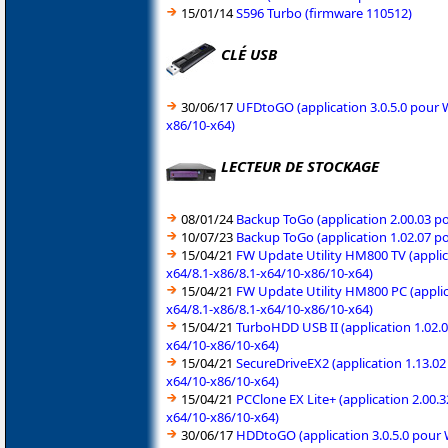
15/01/14
S596 Turbo (firmware 110512)
CLÉ USB
30/06/17
UFDtoGO (application 3.0.5.0 pour 
x86/10-x64)
LECTEUR DE STOCKAGE
08/01/24
Backup ToGo (application 2.00.03 p
10/07/23
Backup ToGo (application 1.02.07 p
15/04/21
FW Update Utility HM800 TV (applic
x64/8.1-x86/8.1-x64/10-x86/10-x64)
15/04/21
FW Update Utility HM800 PC (applic
x64/8.1-x86/8.1-x64/10-x86/10-x64)
15/04/21
TurboHDD USB II (application 1.02.
x64/10-x86/10-x64)
15/04/21
SecureDriveEX2 (application 1.13.0
x64/10-x86/10-x64)
15/04/21
PCClone EX Lite+ (application 2.00
x64/10-x86/10-x64)
30/06/17
HDDtoGO (application 3.0.5.0 pour 