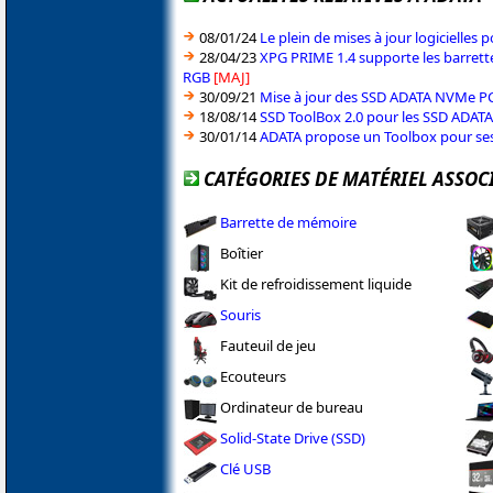
08/01/24
Le plein de mises à jour logicielles
28/04/23
XPG PRIME 1.4 supporte les barret
RGB
[MAJ]
30/09/21
Mise à jour des SSD ADATA NVMe PCI
18/08/14
SSD ToolBox 2.0 pour les SSD ADATA
30/01/14
ADATA propose un Toolbox pour se
CATÉGORIES DE MATÉRIEL ASSOC
Barrette de mémoire
Boîtier
Kit de refroidissement liquide
Souris
Fauteuil de jeu
Ecouteurs
Ordinateur de bureau
Solid-State Drive (SSD)
Clé USB