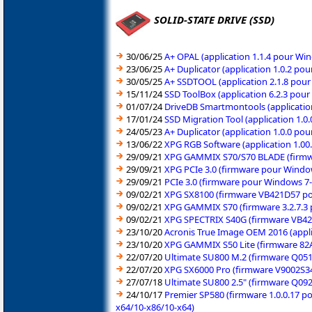
SOLID-STATE DRIVE (SSD)
30/06/25
A+ OPAL (application 1.1.4 pour Wi
23/06/25
A+ Duplicator (application 1.0.2 po
30/05/25
A+ SSDTOOL (application 2.1.8 pour
15/11/24
SSD ToolBox (application 6.2.3 pou
01/07/24
DriveDB Smartmontools (applicatio
17/01/24
SSD Migration Tool (application 1.0
24/05/23
A+ Duplicator (application 1.0.0 po
13/06/22
XPG RGB Software (application 1.00
29/09/21
XPG GAMMIX S70/S70 BLADE (firmwar
29/09/21
XPG PCIe 3.0 (firmware pour Window
29/09/21
PCIe 3.0 (firmware pour Windows 7-
09/02/21
XPG SX8100 (firmware VB421D57 pou
09/02/21
XPG GAMMIX S70 (firmware 3.2.7.3 
09/02/21
XPG SPECTRIX S40G (firmware VB421
23/10/20
Acronis True Image OEM 2016 (appli
23/10/20
XPG GAMMIX S50 Lite (firmware 82A
22/07/20
Ultimate SU800 M.2 (firmware Q051
22/07/20
XPG SX6000 Pro (firmware V9002S34
27/07/18
Ultimate SU800 2.5" (firmware Q09
24/10/17
Premier SP580 (firmware 1.0.0.17 p
x64/10-x86/10-x64)