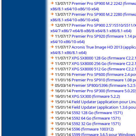
13/07/17
Premier Pro SP900 M.2 2242 (firmwa
x86/8.1-x64/10-x86/10-x64)
13/07/17
Premier Pro SP900 M.2 2280 (firmwa
x86/8.1-x64/10-x86/10-x64)
12/07/17
Premier Pro SP900 2.5"/S510/S511/X
x64/7-x86/7-x64/8-x86/8-x64/8.1-x86/8.1-x64)
11/07/17
Premier Pro SP920 (firmware 1.14 p
x64/10-x86/10-x64)
11/07/17
Acronis True Image HD 2013 (applic
x64/8.1-x86/8.1-x64)
11/07/17
XPG SX8000 128 Go (firmware C2.2.1
11/07/17
XPG SX8000 256 Go (firmware C2.2.1
11/07/17
XPG SX8000 512 Go (firmware C2.2.1
11/01/16
Premier Pro SP600 (firmware 2.4 po
11/01/16
Premier Pro SP910 (firmware 1.08 p
05/03/14
Premier SP800/S396 (firmware 5.2.5
16/01/14
Premier Pro SP300 (firmware 5.0.2D
16/01/14
XPG SX300 (firmware 5.2.2)
15/01/14
Field Updater (application pour Lin
15/01/14
Field Updater (application 1.3.6 p
15/01/14
S592 128 Go (firmware 1571)
15/01/14
S592 64 Go (firmware 1571)
15/01/14
S592 32 Go (firmware 1571)
15/01/14
S596 (firmware 100312)
15/01/14
S599 (firmware 3.6.5 pour Windows 