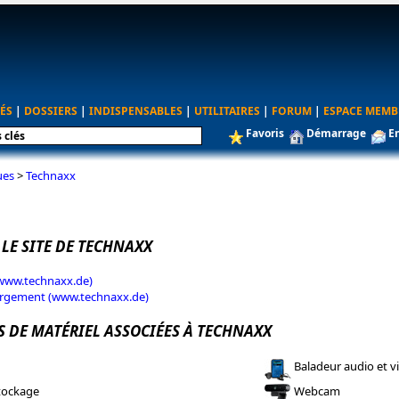
ÉS
|
DOSSIERS
|
INDISPENSABLES
|
UTILITAIRES
|
FORUM
|
ESPACE MEMB
Favoris
Démarrage
E
ues
>
Technaxx
 LE SITE DE TECHNAXX
(www.technaxx.de)
argement (www.technaxx.de)
S DE MATÉRIEL ASSOCIÉES À TECHNAXX
Baladeur audio et v
tockage
Webcam