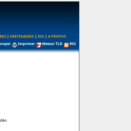
RES
|
PARTENAIRES
|
RSS
|
A PROPOS
nvoyer
Imprimer
Moteur TLD
RSS
idéo