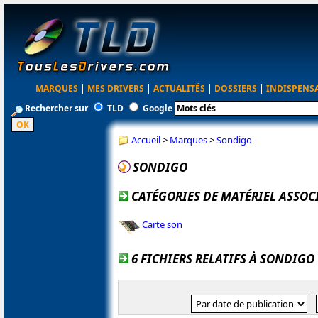
MARQUES
|
MES DRIVERS
|
ACTUALITÉS
|
DOSSIERS
|
INDISPENS
Rechercher sur
TLD
Google
Accueil
>
Marques
>
Sondigo
SONDIGO
CATÉGORIES DE MATÉRIEL ASSOC
Carte son
6 FICHIERS RELATIFS À SONDIGO