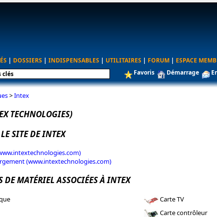
ÉS
|
DOSSIERS
|
INDISPENSABLES
|
UTILITAIRES
|
FORUM
|
ESPACE MEMB
Favoris
Démarrage
E
ues
>
Intex
TEX TECHNOLOGIES)
 LE SITE DE INTEX
(www.intextechnologies.com)
argement (www.intextechnologies.com)
 DE MATÉRIEL ASSOCIÉES À INTEX
ique
Carte TV
Carte contrôleur