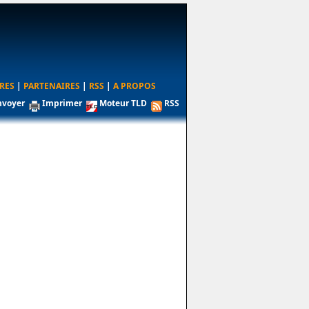
RES
|
PARTENAIRES
|
RSS
|
A PROPOS
nvoyer
Imprimer
Moteur TLD
RSS