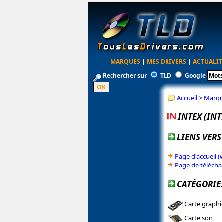
MARQUES
|
MES DRIVERS
|
ACTUALIT
Rechercher sur
TLD
Google
Accueil
>
Marq
INTEX (IN
LIENS VERS
Page d'accueil 
Page de téléch
CATÉGORIES
Carte graph
Carte son