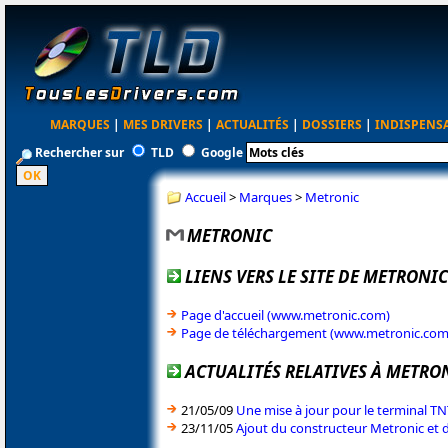
MARQUES
|
MES DRIVERS
|
ACTUALITÉS
|
DOSSIERS
|
INDISPENS
Rechercher sur
TLD
Google
Accueil
>
Marques
>
Metronic
METRONIC
LIENS VERS LE SITE DE METRONIC
Page d'accueil (www.metronic.com)
Page de téléchargement (www.metronic.com
ACTUALITÉS RELATIVES À METRO
21/05/09
Une mise à jour pour le terminal T
23/11/05
Ajout du constructeur Metronic et 