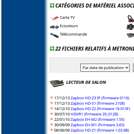
CATÉGORIES DE MATÉRIEL ASSOC
Carte TV
Ecouteurs
Télécommande
22 FICHIERS RELATIFS À METRON
LECTEUR DE SALON
17/12/13
Zapbox HD-Z3 IP (firmware 0116)
17/12/13
Zapbox HD-S1 (firmware 2108)
14/12/10
Zapbox HD-Z2 (firmware 18-013F)
30/07/10
HDVR1 (firmware 29_012B)
22/01/10
Zapbox EH-M2 (firmware 1.55)
30/09/09
Zapbox EH-M1 (firmware 3.65)
08/06/09
Zapbox HD-Z1 (firmware 1.03.9B)