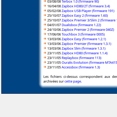
03/08/08
Terbox 1.0 (firmware 90)
16/04/08
Zapbox HD80/2T (firmware 3.4)
05/02/08
Zapbox USB Player (firmware 191)
25/10/07
Zapbox Easy 2 (firmware 1.60)
25/10/07
Zapbox Premier 3/Slim 2 (firmware 1
04/01/07
Dualisbox (firmware 1.22)
24/10/06
Zapbox Premier 2 (firmware 040Z)
17/06/06
Touchbox 3 (firmware 0005)
13/03/06
Zapbox Easy (firmware 1.2.1)
13/03/06
Zapbox Premier (firmware 1.3.1)
13/03/06
Zapbox Slim (firmware 1.3.1)
23/11/05
Zapbox HD80 (firmware 1.1.4)
23/11/05
Replaybox (firmware 113)
23/11/05
Ouralis Evolution (firmware MTA41
23/11/05
Accessbox (firmware 1.3)
Les fichiers ci-dessus correspondent aux de
archivées sur
cette page
.