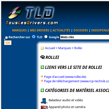
MARQUES
|
MES DRIVERS
|
ACTUALITÉS
|
DOSSIERS
|
INDISPENS
Rechercher sur
TLD
Google
Accueil
>
Marques
>
Rollei
ROLLEI
LIENS VERS LE SITE DE ROLLEI
Page d'accueil (www.rollei.de)
Page de téléchargement (www.rcp-technik.c
CATÉGORIES DE MATÉRIEL ASSOCI
Baladeur audio et vidéo
Appareil photo et caméra