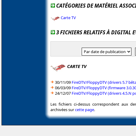
CATÉGORIES DE MATÉRIEL ASSOC
Carte TV
3 FICHIERS RELATIFS À DIGITAL
CARTE TV
30/11/09
FireDTV/FloppyDTV (drivers 5.7 bê
06/03/09
FireDTV/FloppyDTV (firmware 3.0.3
24/12/07
FireDTV/FloppyDTV (drivers 4.5.N 
Les fichiers ci-dessus correspondent aux de
archivées sur
cette page
.