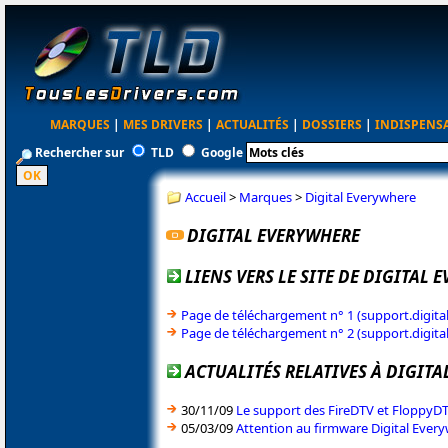
MARQUES
|
MES DRIVERS
|
ACTUALITÉS
|
DOSSIERS
|
INDISPENS
Rechercher sur
TLD
Google
Accueil
>
Marques
>
Digital Everywhere
DIGITAL EVERYWHERE
LIENS VERS LE SITE DE DIGITAL
Page de téléchargement n° 1 (support.digital
Page de téléchargement n° 2 (support.digital
ACTUALITÉS RELATIVES À DIGIT
30/11/09
Le support des FireDTV et FloppyD
05/03/09
Attention au firmware Digital Every