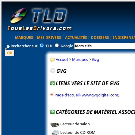
MARQUES
|
MES DRIVERS
|
ACTUALITÉS
|
DOSSIERS
|
INDISPENS
Rechercher sur
TLD
Google
Accueil
>
Marques
>
Gvg
GVG
LIENS VERS LE SITE DE GVG
Page d'accueil (www.gvgdigital.com)
CATÉGORIES DE MATÉRIEL ASSOC
Lecteur de salon
Lecteur de CD-ROM