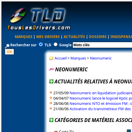
MARQUES
|
MES DRIVERS
|
ACTUALITÉS
|
DOSSIERS
|
INDISPENS
Rechercher sur
TLD
Google
Accueil
>
Marques
>
Neonumeric
NEONUMERIC
ACTUALITÉS RELATIVES À NEON
27/05/09
Neonumeric en liquidation judiciair
04/04/07
Neonumeric lance le logiciel Kptic 
28/06/06
Neonumeric NTO et émission FM : d
21/06/06
Activation du transmetteur FM de
CATÉGORIES DE MATÉRIEL ASSOC
Carte TV