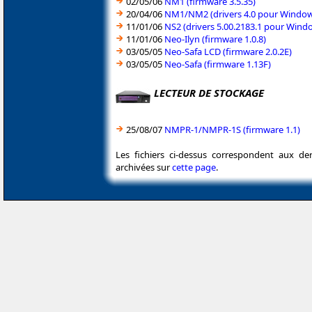
02/05/06
NM1 (firmware 3.5.35)
20/04/06
NM1/NM2 (drivers 4.0 pour Window
11/01/06
NS2 (drivers 5.00.2183.1 pour Wind
11/01/06
Neo-Ilyn (firmware 1.0.8)
03/05/05
Neo-Safa LCD (firmware 2.0.2E)
03/05/05
Neo-Safa (firmware 1.13F)
LECTEUR DE STOCKAGE
25/08/07
NMPR-1/NMPR-1S (firmware 1.1)
Les fichiers ci-dessus correspondent aux de
archivées sur
cette page
.