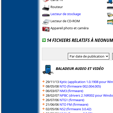
Routeur
Lecteur de stockage
Lecteur de CD-ROM
Appareil photo et caméra
14 FICHIERS RELATIFS À NEONU
BALADEUR AUDIO ET VIDÉO
29/11/13
Kptic (application 1.0.1908 pour Wi
08/05/08
NTO (firmware 002.004.005)
06/03/07
NM3 (firmware)
28/02/07
NPBC (drivers 2.16R002 pour Windo
26/07/06
NTG1 (firmware)
21/06/06
NTO FM (firmware)
02/05/06
NS2 (firmware 3.0.42)