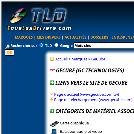
MARQUES
|
MES DRIVERS
|
ACTUALITÉS
|
DOSSIERS
|
INDISPENS
Rechercher sur
TLD
Google
Accueil
>
Marques
>
GeCube
GECUBE (GC TECHNOLOGIES)
LIENS VERS LE SITE DE GECUBE
Page d'accueil (www.gecube.com.tw)
Page de téléchargement (www.gecube.com)
CATÉGORIES DE MATÉRIEL ASSOC
Carte graphique
Baladeur audio et vidéo