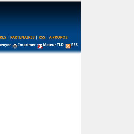
RES
|
PARTENAIRES
|
RSS
|
A PROPOS
nvoyer
Imprimer
Moteur TLD
RSS