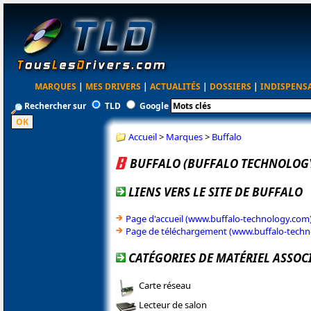
MARQUES
|
MES DRIVERS
|
ACTUALITÉS
|
DOSSIERS
|
INDISPENS
Rechercher sur
TLD
Google
Accueil
>
Marques
>
Buffalo
BUFFALO (BUFFALO TECHNOLOG
LIENS VERS LE SITE DE BUFFALO
Page d'accueil (www.buffalo-technology.com
Page de téléchargement (www.buffalo-techn
CATÉGORIES DE MATÉRIEL ASSOC
Carte réseau
Lecteur de salon