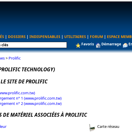
ÉS
|
DOSSIERS
|
INDISPENSABLES
|
UTILITAIRES
|
FORUM
|
ESPACE MEMB
Favoris
Démarrage
E
ues
>
Prolific
(PROLIFIC TECHNOLOGY)
 LE SITE DE PROLIFIC
(www.prolific.com.tw)
rgement n° 1 (www.prolific.com.tw)
rgement n° 2 (www.prolific.com.tw)
 DE MATÉRIEL ASSOCIÉES À PROLIFIC
leur
Carte réseau