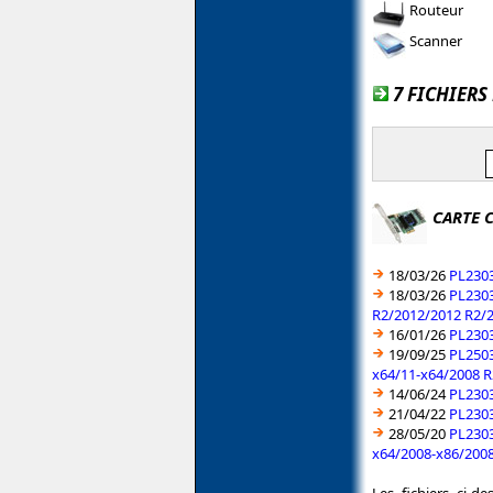
Routeur
Scanner
7 FICHIERS
CARTE 
18/03/26
PL2303
18/03/26
PL2303
R2/2012/2012 R2/
16/01/26
PL2303
19/09/25
PL2503
x64/11-x64/2008 R
14/06/24
PL2303
21/04/22
PL2303
28/05/20
PL2303
x64/2008-x86/2008
Les fichiers ci-d