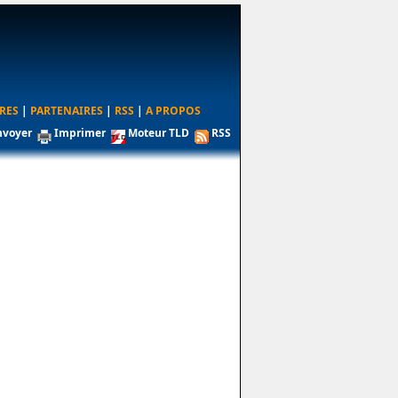
RES
|
PARTENAIRES
|
RSS
|
A PROPOS
nvoyer
Imprimer
Moteur TLD
RSS