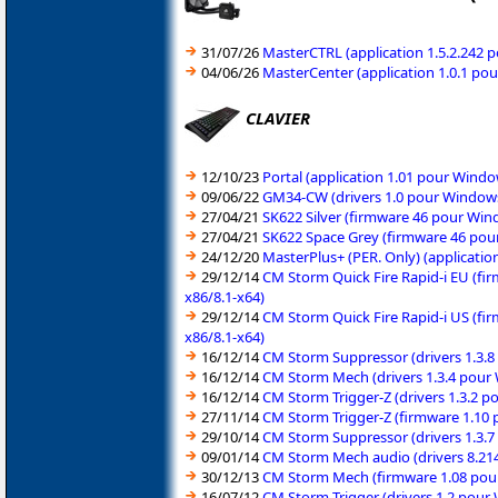
31/07/26
MasterCTRL (application 1.5.2.242 
04/06/26
MasterCenter (application 1.0.1 po
CLAVIER
12/10/23
Portal (application 1.01 pour Wind
09/06/22
GM34-CW (drivers 1.0 pour Windows
27/04/21
SK622 Silver (firmware 46 pour Win
27/04/21
SK622 Space Grey (firmware 46 pou
24/12/20
MasterPlus+ (PER. Only) (applicati
29/12/14
CM Storm Quick Fire Rapid-i EU (fi
x86/8.1-x64)
29/12/14
CM Storm Quick Fire Rapid-i US (fi
x86/8.1-x64)
16/12/14
CM Storm Suppressor (drivers 1.3.8
16/12/14
CM Storm Mech (drivers 1.3.4 pour 
16/12/14
CM Storm Trigger-Z (drivers 1.3.2 
27/11/14
CM Storm Trigger-Z (firmware 1.10 
29/10/14
CM Storm Suppressor (drivers 1.3.7
09/01/14
CM Storm Mech audio (drivers 8.21
30/12/13
CM Storm Mech (firmware 1.08 pour
16/07/12
CM Storm Trigger (drivers 1.2 pour