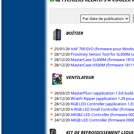
BOÎTIER
25/01/26
HAF 700 EVO (firmware pour Windo
28/12/20
Proximity Sensor Tool for SL600M (
28/12/20
MasterCase SL600M (firmware 18103
28/12/20
MasterCase H500M (firmware 181114
VENTILATEUR
26/03/25
MasterPlus+ (application 1.9.6 bui
28/12/20
Wraith Ripper (application 1.29 po
28/12/20
RGB LED Controller (application 1.
24/12/20
A-RGB LED Small Controller (firmwa
24/12/20
ARGB2 LED Controller (firmware 00
24/12/20
ARGB LED Controller (firmware 0008
KIT DE REFROIDISSEMENT LIQUI