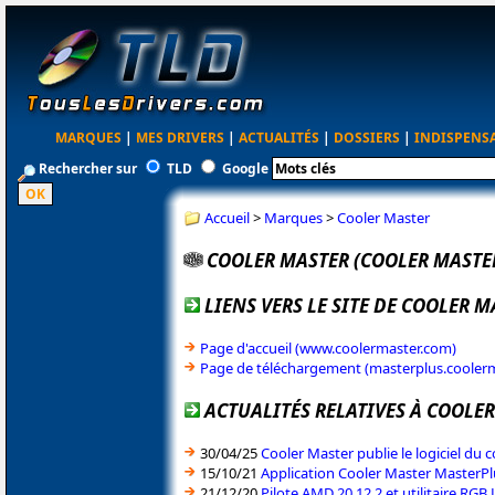
MARQUES
|
MES DRIVERS
|
ACTUALITÉS
|
DOSSIERS
|
INDISPENS
Rechercher sur
TLD
Google
Accueil
>
Marques
>
Cooler Master
COOLER MASTER (COOLER MASTE
LIENS VERS LE SITE DE COOLER 
Page d'accueil (www.coolermaster.com)
Page de téléchargement (masterplus.cooler
ACTUALITÉS RELATIVES À COOLE
30/04/25
Cooler Master publie le logiciel d
15/10/21
Application Cooler Master MasterP
21/12/20
Pilote AMD 20.12.2 et utilitaire RG