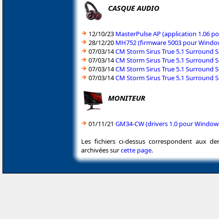
CASQUE AUDIO
12/10/23
MasterPulse AP (application 1.06 p
28/12/20
MH752 (firmware 5003 pour Windows
07/03/14
CM Storm Sirus True 5.1 Surround S
07/03/14
CM Storm Sirus True 5.1 Surround 
07/03/14
CM Storm Sirus True 5.1 Surround S
07/03/14
CM Storm Sirus True 5.1 Surround 
MONITEUR
01/11/21
GM34-CW (drivers 1.0 pour Windows
Les fichiers ci-dessus correspondent aux de
archivées sur
cette page
.