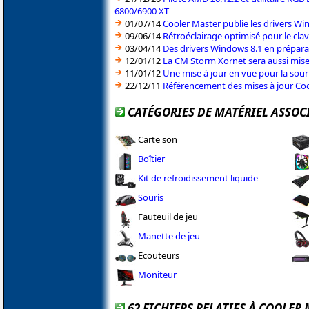
6800/6900 XT
01/07/14
Cooler Master publie les drivers W
09/06/14
Rétroéclairage optimisé pour le cla
03/04/14
Des drivers Windows 8.1 en prépara
12/01/12
La CM Storm Xornet sera aussi mise
11/01/12
Une mise à jour en vue pour la so
22/12/11
Référencement des mises à jour Co
CATÉGORIES DE MATÉRIEL ASSOC
Carte son
Boîtier
Kit de refroidissement liquide
Souris
Fauteuil de jeu
Manette de jeu
Ecouteurs
Moniteur
62 FICHIERS RELATIFS À COOLER