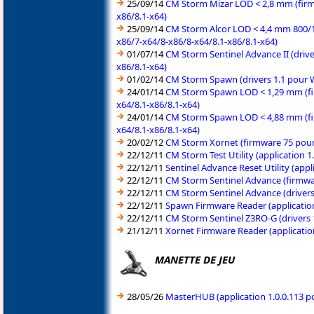
25/09/14
CM Storm Mizar LOD < 2,8 mm (firm
x86/8.1-x64)
25/09/14
CM Storm Alcor LOD < 4,4 mm 800/1
x86/7-x64/8-x86/8-x64/8.1-x86/8.1-x64)
01/07/14
CM Storm Sentinel Advance II (driv
x86/8.1-x64)
01/02/14
CM Storm Spawn (drivers 1.1 pour W
24/01/14
CM Storm Spawn LOD < 1,29 mm (fir
x64/8.1-x86/8.1-x64)
24/01/14
CM Storm Spawn LOD < 4,88 mm (fir
x64/8.1-x86/8.1-x64)
20/02/12
CM Storm Xornet (firmware 75 pour
22/12/11
CM Storm Test Utility (application 
22/12/11
Sentinel Advance Reset Utility (ap
22/12/11
CM Storm Sentinel Advance (firmwa
22/12/11
CM Storm Sentinel Advance (drivers
22/12/11
Spawn Firmware Reader (applicatio
22/12/11
CM Storm Sentinel Z3RO-G (drivers 
21/12/11
Xornet Firmware Reader (applicatio
MANETTE DE JEU
28/05/26
MasterHUB (application 1.0.0.113 