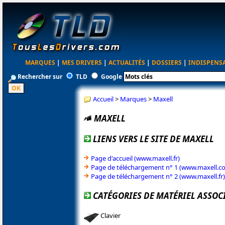
MARQUES
|
MES DRIVERS
|
ACTUALITÉS
|
DOSSIERS
|
INDISPENS
Rechercher sur
TLD
Google
Accueil
>
Marques
>
Maxell
MAXELL
LIENS VERS LE SITE DE MAXELL
Page d'accueil (www.maxell.fr)
Page de téléchargement n° 1 (www.maxell.c
Page de téléchargement n° 2 (www.maxell.fr)
CATÉGORIES DE MATÉRIEL ASSOC
Clavier