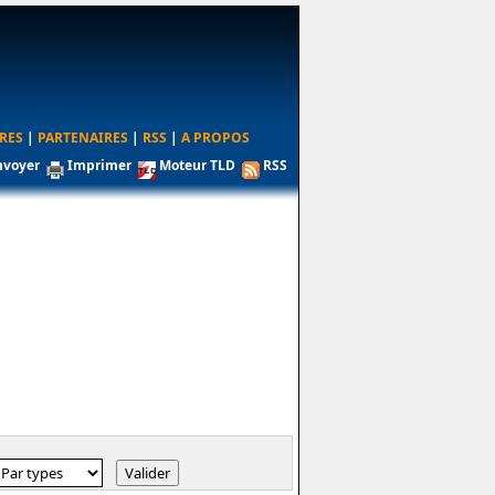
RES
|
PARTENAIRES
|
RSS
|
A PROPOS
nvoyer
Imprimer
Moteur TLD
RSS