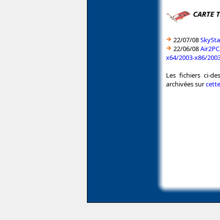
CARTE 
22/07/08
SkySta
22/06/08
Air2PC
x64/2003-x86/2003
Les fichiers ci-d
archivées sur
cett