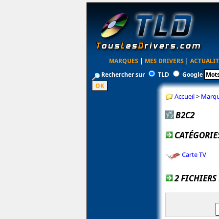
MARQUES
|
MES DRIVERS
|
ACTUALIT
Rechercher sur
TLD
Google
Accueil
>
Marq
B2C2
CATÉGORIES
Carte TV
2 FICHIERS