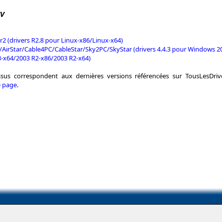
TV
r2 (drivers R2.8 pour Linux-x86/Linux-x64)
/AirStar/Cable4PC/CableStar/Sky2PC/SkyStar (drivers 4.4.3 pour Windows 
-x64/2003 R2-x86/2003 R2-x64)
essus correspondent aux dernières versions référencées sur TousLesDri
e page
.