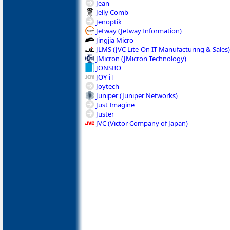
Jean
Jelly Comb
Jenoptik
Jetway (Jetway Information)
Jingjia Micro
JLMS (JVC Lite-On IT Manufacturing & Sales)
JMicron (JMicron Technology)
JONSBO
JOY-iT
Joytech
Juniper (Juniper Networks)
Just Imagine
Juster
JVC (Victor Company of Japan)