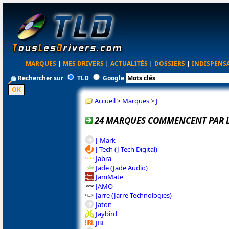
MARQUES
|
MES DRIVERS
|
ACTUALITÉS
|
DOSSIERS
|
INDISPENS
Rechercher sur
TLD
Google
Accueil
>
Marques
>
J
24 MARQUES COMMENCENT PAR LA
J-Mark
J-Tech (J-Tech Digital)
Jabra
Jade (Jade Audio)
JamMate
JAMO
Jarre (Jarre Technologies)
Jaton
Jaybird
JBL