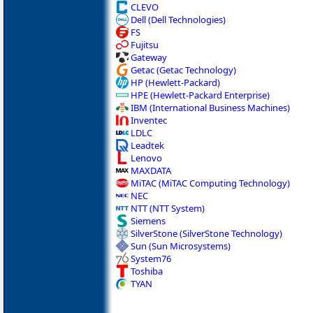
CLEVO
Dell (Dell Technologies)
FS
Fujitsu
Gateway
Getac (Getac Technology)
HP (Hewlett-Packard)
HPE (Hewlett-Packard Enterprise)
IBM (International Business Machines)
Inventec
LDLC
Leadtek
Lenovo
MAXDATA
MiTAC (MiTAC Computing Technology)
NEC
NTT (NTT System)
Siemens
SilverStone (SilverStone Technology)
Sun (Sun Microsystems)
System76
Toshiba
TYAN