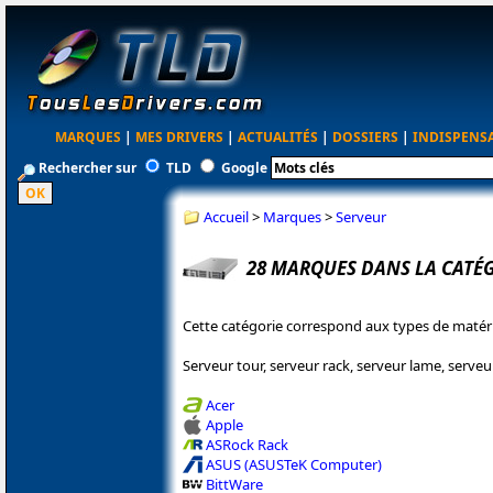
MARQUES
|
MES DRIVERS
|
ACTUALITÉS
|
DOSSIERS
|
INDISPENS
Rechercher sur
TLD
Google
Accueil
>
Marques
>
Serveur
28 MARQUES DANS LA CATÉ
Cette catégorie correspond aux types de matéri
Serveur tour, serveur rack, serveur lame, serveur 
Acer
Apple
ASRock Rack
ASUS (ASUSTeK Computer)
BittWare