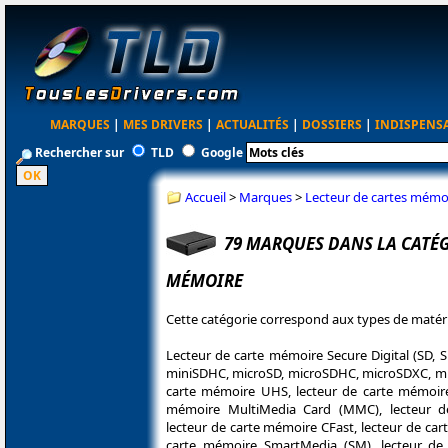
MARQUES
|
MES DRIVERS
|
ACTUALITÉS
|
DOSSIERS
|
INDISPENS
Rechercher sur
TLD
Google
Accueil
>
Marques
>
Lecteur de cartes mémo
79 MARQUES DANS LA CATÉG
MÉMOIRE
Cette catégorie correspond aux types de matéri
Lecteur de carte mémoire Secure Digital (SD, 
miniSDHC, microSD, microSDHC, microSDXC, mi
carte mémoire UHS, lecteur de carte mémoire
mémoire MultiMedia Card (MMC), lecteur d
lecteur de carte mémoire CFast, lecteur de car
carte mémoire SmartMedia (SM), lecteur de 