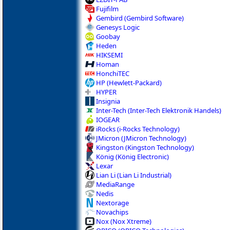
Fujifilm
Gembird (Gembird Software)
Genesys Logic
Goobay
Heden
HIKSEMI
Homan
HonchiTEC
HP (Hewlett-Packard)
HYPER
Insignia
Inter-Tech (Inter-Tech Elektronik Handels)
IOGEAR
iRocks (i-Rocks Technology)
JMicron (JMicron Technology)
Kingston (Kingston Technology)
König (König Electronic)
Lexar
Lian Li (Lian Li Industrial)
MediaRange
Nedis
Nextorage
Novachips
Nox (Nox Xtreme)