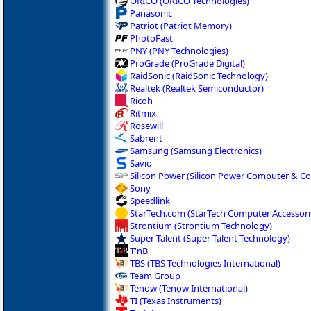
ORICO (ORICO Technologies)
Panasonic
Patriot (Patriot Memory)
PhotoFast
PNY (PNY Technologies)
ProGrade (ProGrade Digital)
RaidSonic (RaidSonic Technology)
Realtek (Realtek Semiconductor)
Ricoh
Ritmix
Rosewill
Sabrent
Samsung (Samsung Electronics)
Savio
Silicon Power (Silicon Power Computer & 
Sony
Speedlink
StarTech.com (StarTech Computer Accessori
Strontium (Strontium Technology)
Super Talent (Super Talent Technology)
T'nB
TBS (TBS Technologies International)
Team Group
Tenow (Tenow International)
TI (Texas Instruments)