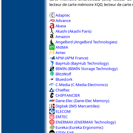
lecteur de carte mémoire XQD, lecteur de carte 
Adaptec
Advance
Akasa
Akashi (Akashi Paris)
Amazon
Angelbird (Angelbird Technologies)
ANIMA
Antec
APM (APM France)
BayHub (BayHub Technology)
BIWIN (BIWIN Storage Technology)
BlitzWolf
Bluestork
C-Media (C-Media Electronics)
Chieftec
CHIPFANCIER
Dane-Elec (Dane-Elec Memory)
Digitek (IMS Mercantiles)
ELECOM
EMTEC
ENERMAX (ENERMAX Technology)
Eureka (Eureka Ergonomic)
EZDIY-FAB