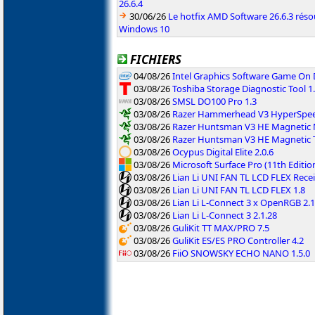
26.6.4
30/06/26
Le hotfix AMD Software 26.6.3 résou
Windows 10
FICHIERS
04/08/26
Intel Graphics Software Game On
03/08/26
Toshiba Storage Diagnostic Tool 1.
03/08/26
SMSL DO100 Pro 1.3
03/08/26
Razer Hammerhead V3 HyperSpeed
03/08/26
Razer Huntsman V3 HE Magnetic M
03/08/26
Razer Huntsman V3 HE Magnetic T
03/08/26
Ocypus Digital Elite 2.0.6
03/08/26
Microsoft Surface Pro (11th Editi
03/08/26
Lian Li UNI FAN TL LCD FLEX Recei
03/08/26
Lian Li UNI FAN TL LCD FLEX 1.8
03/08/26
Lian Li L-Connect 3 x OpenRGB 2.1
03/08/26
Lian Li L-Connect 3 2.1.28
03/08/26
GuliKit TT MAX/PRO 7.5
03/08/26
GuliKit ES/ES PRO Controller 4.2
03/08/26
FiiO SNOWSKY ECHO NANO 1.5.0