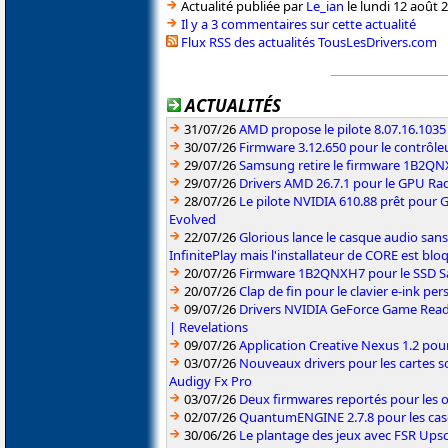
Actualité publiée par
Le_ian
le lundi 12 août 
Il y a 3 commentaires sur cette actualité
Flux RSS des actualités TousLesDrivers.com
ACTUALITÉS
31/07/26
AMD propose le pilote 8.07.16.1035
30/07/26
Firmware 3.12.650 pour le contrôl
29/07/26
Samsung retire le firmware 1B2Q
29/07/26
Drivers AMD 26.7.1 pour le GPU Rad
28/07/26
Le pilote NVIDIA 610.88 prêt pour 
Evolved
22/07/26
Glorious lance le casque audio sa
InfinitePlay mais l'installateur de CORE est blo
20/07/26
Firmware 1B2QNXH7 pour le SSD 
20/07/26
Clap de fin pour le clavier e-ink p
09/07/26
Drivers NVIDIA GeForce Game Read
| Revelations
09/07/26
Application Creative Nexus 1.2 pour
03/07/26
Nouveaux drivers pour les cartes s
Audigy Fx Pro
03/07/26
Deux firmwares reportés pour les o
02/07/26
QuantumENGINE 2.7.8 pour les ca
30/06/26
Le plantage des jeux avec FSR Upsca