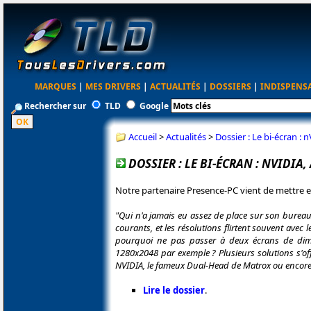
MARQUES
|
MES DRIVERS
|
ACTUALITÉS
|
DOSSIERS
|
INDISPENS
Rechercher sur
TLD
Google
Accueil
>
Actualités
>
Dossier : Le bi-écran : 
DOSSIER : LE BI-ÉCRAN : NVIDIA,
Notre partenaire Presence-PC vient de mettre e
"Qui n'a jamais eu assez de place sur son burea
courants, et les résolutions flirtent souvent avec
pourquoi ne pas passer à deux écrans de dime
1280x2048 par exemple ? Plusieurs solutions s'of
NVIDIA, le fameux Dual-Head de Matrox ou encore la 
Lire le dossier
.