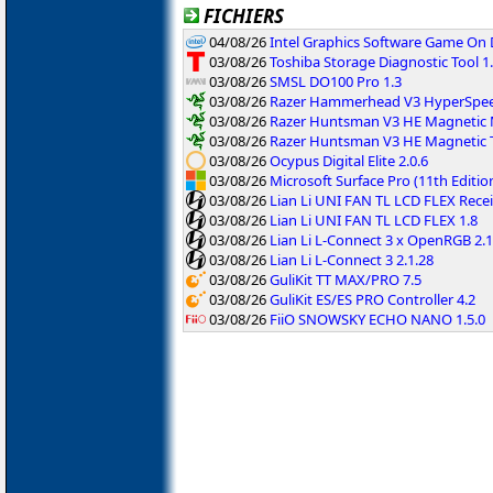
FICHIERS
04/08/26
Intel Graphics Software Game On
03/08/26
Toshiba Storage Diagnostic Tool 1.
03/08/26
SMSL DO100 Pro 1.3
03/08/26
Razer Hammerhead V3 HyperSpeed
03/08/26
Razer Huntsman V3 HE Magnetic M
03/08/26
Razer Huntsman V3 HE Magnetic T
03/08/26
Ocypus Digital Elite 2.0.6
03/08/26
Microsoft Surface Pro (11th Editi
03/08/26
Lian Li UNI FAN TL LCD FLEX Recei
03/08/26
Lian Li UNI FAN TL LCD FLEX 1.8
03/08/26
Lian Li L-Connect 3 x OpenRGB 2.1
03/08/26
Lian Li L-Connect 3 2.1.28
03/08/26
GuliKit TT MAX/PRO 7.5
03/08/26
GuliKit ES/ES PRO Controller 4.2
03/08/26
FiiO SNOWSKY ECHO NANO 1.5.0