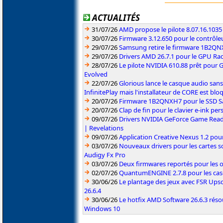
ACTUALITÉS
31/07/26
AMD propose le pilote 8.07.16.1035
30/07/26
Firmware 3.12.650 pour le contrôl
29/07/26
Samsung retire le firmware 1B2Q
29/07/26
Drivers AMD 26.7.1 pour le GPU Rad
28/07/26
Le pilote NVIDIA 610.88 prêt pour 
Evolved
22/07/26
Glorious lance le casque audio sa
InfinitePlay mais l'installateur de CORE est blo
20/07/26
Firmware 1B2QNXH7 pour le SSD 
20/07/26
Clap de fin pour le clavier e-ink p
09/07/26
Drivers NVIDIA GeForce Game Read
| Revelations
09/07/26
Application Creative Nexus 1.2 pour
03/07/26
Nouveaux drivers pour les cartes s
Audigy Fx Pro
03/07/26
Deux firmwares reportés pour les o
02/07/26
QuantumENGINE 2.7.8 pour les ca
30/06/26
Le plantage des jeux avec FSR Upsca
26.6.4
30/06/26
Le hotfix AMD Software 26.6.3 résou
Windows 10