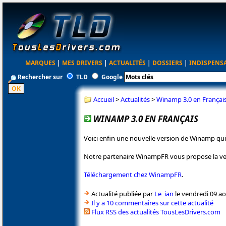
MARQUES
|
MES DRIVERS
|
ACTUALITÉS
|
DOSSIERS
|
INDISPENS
Rechercher sur
TLD
Google
Accueil
>
Actualités
>
Winamp 3.0 en Françai
WINAMP 3.0 EN FRANÇAIS
Voici enfin une nouvelle version de Winamp qui
Notre partenaire WinampFR vous propose la vers
Téléchargement chez WinampFR
.
Actualité publiée par
Le_ian
le vendredi 09 ao
Il y a 10 commentaires sur cette actualité
Flux RSS des actualités TousLesDrivers.com