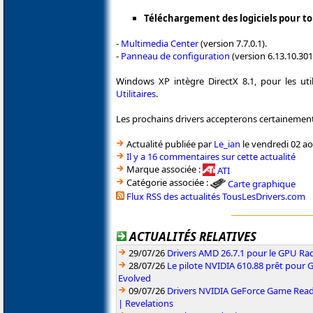
Téléchargement des logiciels pour to
-
Multimedia Center
(version 7.7.0.1).
-
Panneau de configuration
(version 6.13.10.301
Windows XP intègre DirectX 8.1, pour les uti
Utilitaires
.
Les prochains drivers accepterons certainement 
Actualité publiée par
Le_ian
le vendredi 02 ao
Il y a 16 commentaires sur cette actualité
Marque associée :
ATI
Catégorie associée :
Carte graphique
Flux RSS des actualités TousLesDrivers.com
ACTUALITÉS RELATIVES
29/07/26
Drivers AMD 26.7.1 pour le GPU Rad
28/07/26
Le pilote NVIDIA 610.88 prêt pour 
Evolved
09/07/26
Drivers NVIDIA GeForce Game Read
| Revelations