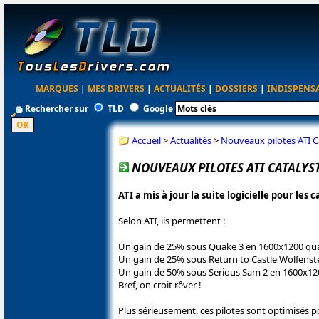
MARQUES
|
MES DRIVERS
|
ACTUALITÉS
|
DOSSIERS
|
INDISPENS
Rechercher sur
TLD
Google
Accueil
>
Actualités
>
Nouveaux pilotes ATI Ca
NOUVEAUX PILOTES ATI CATALYST
ATI a mis à jour la suite logicielle pour les 
Selon ATI, ils permettent :
Un gain de 25% sous Quake 3 en 1600x1200 qua
Un gain de 25% sous Return to Castle Wolfenst
Un gain de 50% sous Serious Sam 2 en 1600x120
Bref, on croit rêver !
Plus sérieusement, ces pilotes sont optimisés p