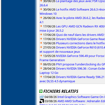
30/06/26
Le plantage des jeux avec FSR Upsca
26.6.4
30/06/26
Le hotfix AMD Software 26.6.3 résou
Windows 10
26/06/26
Avec le pilote AMD 26.6.2, les Rad
4.1
17/06/26
Les GPU AMD GCN Radeon RX 400/50
mise à jour 26.5.2
17/06/26
Quoi de neuf dans les drivers AMD S
17/06/26
Drivers NVIDIA GeForce Game Rea
10/06/26
Plusieurs corrections dans le hotf
27/05/26
Drivers NVIDIA GeForce R610 (610.4
et support de nouveaux jeux
13/05/26
NVIDIA GeForce 596.49 pour Forza 
Frame Generation
06/05/26
PNY propose l'underclocking du GP
28/04/26
Drivers NVIDIA 596.36 : Conan Exi
Laptop 12 Go
17/04/26
Drivers NVIDIA Game Ready 596.2
avec DLSS 4.5 dynamique
FICHIERS RELATIFS
04/08/26
Intel Graphics Software Game On
03/08/26
AMD AMD Software : Adrenalin Edi