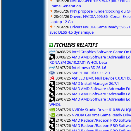
13/05/26
NVIDIA GeForce 596.49 pour Forza 
Frame Generation
06/05/26
PNY propose l'underclocking du GP
28/04/26
Drivers NVIDIA 596.36 : Conan Exi
Laptop 12 Go
17/04/26
Drivers NVIDIA Game Ready 596.2
avec DLSS 4.5 dynamique
FICHIERS RELATIFS
04/08/26
Intel Graphics Software Game On
03/08/26
AMD AMD Software : Adrenalin Edi
RDNA 3/4 26.10.27.01 WHQL bêta
31/07/26
Intel mesa 3D 26.1.6
30/07/26
SAPPHIRE TriXX 11.2.0
30/07/26
ASPEED BMC Null Device 0.0.0.1 b
29/07/26
AMD Install Manager 26.7.1
29/07/26
AMD AMD Software : Adrenalin Ed
29/07/26
AMD AMD Software : Adrenalin Ed
29/07/26
AMD AMD Software : Adrenalin Ed
WHQL
28/07/26
NVIDIA Studio Driver 610.88 WHQ
28/07/26
NVIDIA GeForce Game Ready Driv
21/07/26
AMD Radeon/Radeon PRO Software
21/07/26
AMD Radeon/Radeon PRO Software
21/07/26
AMD Radeon/Radeon PRO Softwar