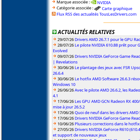
Marque associée :
NVIDIA
Catégorie associée :
Carte graphique
Flux RSS des actualités TousLesDrivers.com
ACTUALITÉS RELATIVES
29/07/26
Drivers AMD 26.7.1 pour le GPU Rad
28/07/26
Le pilote NVIDIA 610.88 prêt pour 
Evolved
09/07/26
Drivers NVIDIA GeForce Game Read
| Revelations
30/06/26
Le plantage des jeux avec FSR Upsca
26.6.4
30/06/26
Le hotfix AMD Software 26.6.3 résou
Windows 10
26/06/26
Avec le pilote AMD 26.6.2, les Rad
4.1
17/06/26
Les GPU AMD GCN Radeon RX 400/50
mise à jour 26.5.2
17/06/26
Quoi de neuf dans les drivers AMD S
17/06/26
Drivers NVIDIA GeForce Game Rea
10/06/26
Plusieurs corrections dans le hotf
27/05/26
Drivers NVIDIA GeForce R610 (610.4
et support de nouveaux jeux