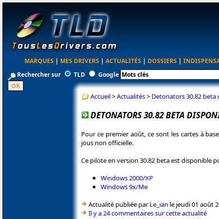
MARQUES
|
MES DRIVERS
|
ACTUALITÉS
|
DOSSIERS
|
INDISPENS
Rechercher sur
TLD
Google
Accueil
>
Actualités
>
Detonators 30.82 beta 
DETONATORS 30.82 BETA DISPON
Pour ce premier août, ce sont les cartes à ba
jous non officielle.
Ce pilote en version 30.82 beta est disponible po
Windows 2000/XP
Windows 9x/Me
Actualité publiée par
Le_ian
le jeudi 01 août 
Il y a 24 commentaires sur cette actualité