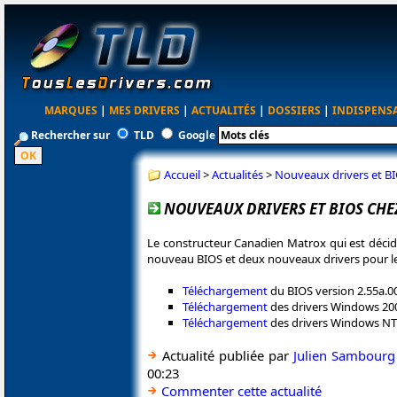
MARQUES
|
MES DRIVERS
|
ACTUALITÉS
|
DOSSIERS
|
INDISPENS
Rechercher sur
TLD
Google
Accueil
>
Actualités
>
Nouveaux drivers et B
NOUVEAUX DRIVERS ET BIOS CH
Le constructeur Canadien Matrox qui est décidé
nouveau BIOS et deux nouveaux drivers pour les
Téléchargement
du BIOS version 2.55a.0
Téléchargement
des drivers Windows 200
Téléchargement
des drivers Windows NT 
Actualité publiée par
Julien Sambourg
00:23
Commenter cette actualité