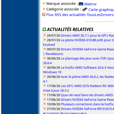
Marque associée :
Matrox
Catégorie associée :
Carte graphiq
Flux RSS des actualités TousLesDriver
ACTUALITÉS RELATIVES
29/07/26
Drivers AMD 26.7.1 pour le GPU Rad
28/07/26
Le pilote NVIDIA 610.88 prêt pour 
Evolved
09/07/26
Drivers NVIDIA GeForce Game Read
| Revelations
30/06/26
Le plantage des jeux avec FSR Upsca
26.6.4
30/06/26
Le hotfix AMD Software 26.6.3 résou
Windows 10
26/06/26
Avec le pilote AMD 26.6.2, les Rad
4.1
17/06/26
Les GPU AMD GCN Radeon RX 400/50
mise à jour 26.5.2
17/06/26
Quoi de neuf dans les drivers AMD S
17/06/26
Drivers NVIDIA GeForce Game Rea
10/06/26
Plusieurs corrections dans le hotf
27/05/26
Drivers NVIDIA GeForce R610 (610.4
et support de nouveaux jeux