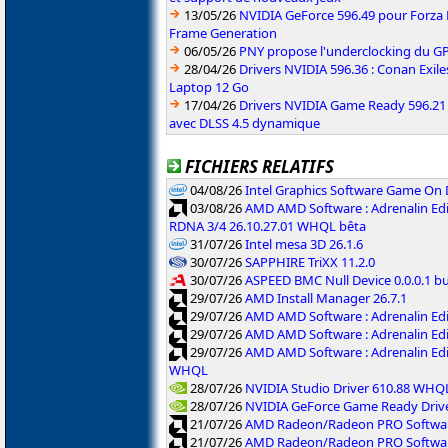
13/05/26
NVIDIA GeForce 596.49 pour Forza 
Frame Generation
06/05/26
PNY propose l'underclocking du GP
28/04/26
Drivers NVIDIA 596.36 : Conan Exi
Laptop 12 Go
17/04/26
Drivers NVIDIA Game Ready 596.2
avec DLSS 4.5 dynamique
FICHIERS RELATIFS
04/08/26
Intel Graphics Software Game On
03/08/26
AMD AMD Software : Adrenalin Edi
RDNA 3/4 26.10.27.01 WHQL bêta
31/07/26
Intel mesa 3D 26.1.6
30/07/26
SAPPHIRE TriXX 11.2.0
30/07/26
ASPEED BMC Null Device 0.0.0.1 b
29/07/26
AMD Install Manager 26.7.1
29/07/26
AMD AMD Software : Adrenalin Ed
29/07/26
AMD AMD Software : Adrenalin Ed
29/07/26
AMD AMD Software : Adrenalin Ed
WHQL
28/07/26
NVIDIA Studio Driver 610.88 WHQ
28/07/26
NVIDIA GeForce Game Ready Driv
21/07/26
AMD Radeon/Radeon PRO Software
21/07/26
AMD Radeon/Radeon PRO Software