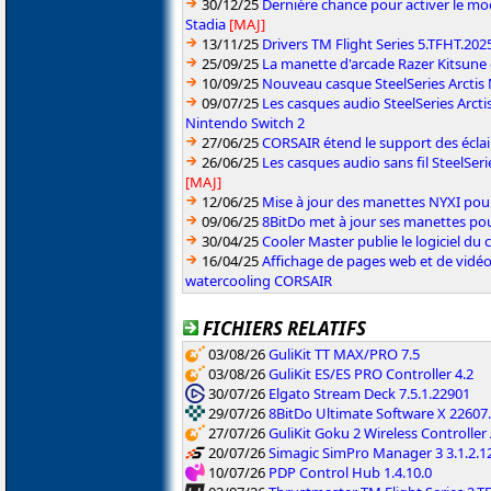
30/12/25
Dernière chance pour activer le m
Stadia
[MAJ]
13/11/25
Drivers TM Flight Series 5.TFHT.202
25/09/25
La manette d'arcade Razer Kitsune
10/09/25
Nouveau casque SteelSeries Arctis N
09/07/25
Les casques audio SteelSeries Arct
Nintendo Switch 2
27/06/25
CORSAIR étend le support des écla
26/06/25
Les casques audio sans fil SteelSer
[MAJ]
12/06/25
Mise à jour des manettes NYXI pour
09/06/25
8BitDo met à jour ses manettes pou
30/04/25
Cooler Master publie le logiciel d
16/04/25
Affichage de pages web et de vidéo
watercooling CORSAIR
FICHIERS RELATIFS
03/08/26
GuliKit TT MAX/PRO 7.5
03/08/26
GuliKit ES/ES PRO Controller 4.2
30/07/26
Elgato Stream Deck 7.5.1.22901
29/07/26
8BitDo Ultimate Software X 22607.
27/07/26
GuliKit Goku 2 Wireless Controller
20/07/26
Simagic SimPro Manager 3 3.1.2.1
10/07/26
PDP Control Hub 1.4.10.0