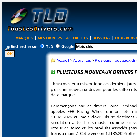
MARQUES
|
MES DRIVERS
|
ACTUALITÉS
|
DOSSIERS
|
INDISPENS
Rechercher sur
TLD
Google
Accueil
>
Actualités
>
Plusieurs nouveaux dri
PLUSIEURS NOUVEAUX DRIVERS P
Thrustmaster a mis en ligne ces derniers jours
plusieurs nouveaux drivers pour les différent
de la marque.
Commençons par les drivers Force Feedbac
appelés FFB Racing Wheel qui ont été mi
1.TTRS.2026 au mois d'avril. Ils se destinent
simulation auto Thrustmaster comme les vo
retour de force et les produits associés (base
freins à main...). Cette version 1.TTRS.2026 of