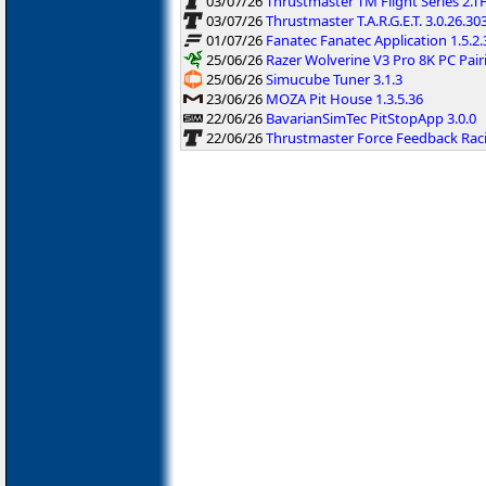
03/07/26
Thrustmaster TM Flight Series 2
03/07/26
Thrustmaster T.A.R.G.E.T. 3.0.26.30
01/07/26
Fanatec Fanatec Application 1.5.2.
25/06/26
Razer Wolverine V3 Pro 8K PC Pairi
25/06/26
Simucube Tuner 3.1.3
23/06/26
MOZA Pit House 1.3.5.36
22/06/26
BavarianSimTec PitStopApp 3.0.0
22/06/26
Thrustmaster Force Feedback Ra