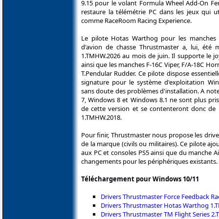
9.15 pour le volant Formula Wheel Add-On Ferr
restaure la télémétrie PC dans les jeux qui ut
comme RaceRoom Racing Experience.
Le pilote Hotas Warthog pour les manches
d'avion de chasse Thrustmaster a, lui, été 
1.TMHW.2026 au mois de juin. Il supporte le j
ainsi que les manches F-16C Viper, F/A-18C Horn
T.Pendular Rudder. Ce pilote dispose essentie
signature pour le système d'exploitation Wi
sans doute des problèmes d'installation. A no
7, Windows 8 et Windows 8.1 ne sont plus pri
de cette version et se contenteront donc de 
1.TMHW.2018.
Pour finir, Thrustmaster nous propose les driv
de la marque (civils ou militaires). Ce pilote aj
aux PC et consoles PS5 ainsi que du manche Air
changements pour les périphériques existants.
Téléchargement pour Windows 10/11
Drivers Thrustmaster Force Feedback R
Drivers Thrustmaster Hotas Warthog 
Drivers Thrustmaster TM Flight Series 