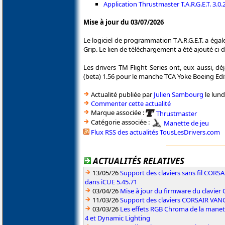
Application Thrustmaster T.A.R.G.E.T. 3.0.
Mise à jour du 03/07/2026
Le logiciel de programmation T.A.R.G.E.T. a ég
Grip. Le lien de téléchargement a été ajouté ci-
Les drivers TM Flight Series ont, eux aussi, d
(beta) 1.56 pour le manche TCA Yoke Boeing Editio
Actualité publiée par
Julien Sambourg
le lund
Commenter cette actualité
Marque associée :
Thrustmaster
Catégorie associée :
Manette de jeu
Flux RSS des actualités TousLesDrivers.com
ACTUALITÉS RELATIVES
13/05/26
Support des claviers sans fil CO
dans iCUE 5.45.71
03/04/26
Mise à jour du firmware du clavie
11/03/26
Support des claviers CORSAIR VAN
03/03/26
Les effets RGB Chroma de la manet
4 et Dynamic Lighting