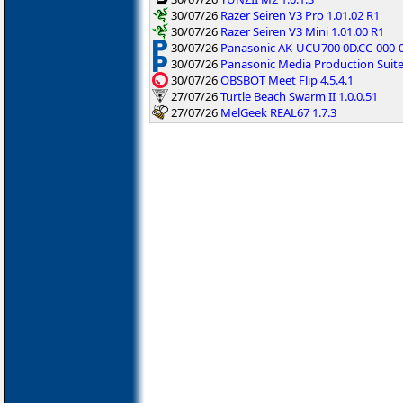
30/07/26
Razer Seiren V3 Pro 1.01.02 R1
30/07/26
Razer Seiren V3 Mini 1.01.00 R1
30/07/26
Panasonic AK-UCU700 0D.CC-000-01
30/07/26
Panasonic Media Production Suite
30/07/26
OBSBOT Meet Flip 4.5.4.1
27/07/26
Turtle Beach Swarm II 1.0.0.51
27/07/26
MelGeek REAL67 1.7.3