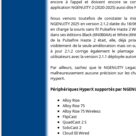
encore à l'appel et doivent encore se con
application NGENUITY 2 (2020-2025) aussi dite
Nous venons toutefois de constater la mi
NGENUITY 2025 en version 2.1.2 datée du 18/06
en charge la souris sans fil Pulsefire Haste 2
dans ses éditions Black (6N0B0AA) et White (6N0A
de la Pulsefire Haste 2 était, elle, déjà pris
visiblement de la seule amélioration mais on 
à jour 2.1.2 corrige également le plantage 
utilisateurs avec la version 2.1.1 déployée aut
Par ailleurs, sachez que le NGENUITY Legacy
malheureusement aucune précision sur les chan
HyperX.
Périphériques HyperX supportés par NGENUI
Alloy Rise
Alloy Rise 75
Alloy Rise 75 Wireless
FlipCast
QuadCast 2 S
SoloCast 2
Cloud III Wired