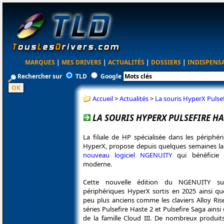
MARQUES
|
MES DRIVERS
|
ACTUALITÉS
|
DOSSIERS
|
INDISPENS
Rechercher sur
TLD
Google
Accueil
>
Actualités
>
La souris HyperX Pulse
LA SOURIS HYPERX PULSEFIRE H
La filiale de HP spécialisée dans les périphér
HyperX, propose depuis quelques semaines la 
nouveau logiciel NGENUITY
qui bénéficie d
moderne.
Cette nouvelle édition du NGENUITY sup
périphériques HyperX sortis en 2025 ainsi q
peu plus anciens comme les claviers Alloy Rise
séries Pulsefire Haste 2 et Pulsefire Saga ains
de la famille Cloud III. De nombreux produi