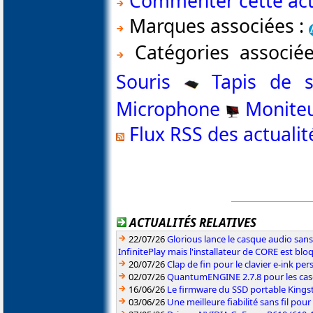
Commenter cette act
Marques associées :
Catégories associé
Souris
Tapis de s
Microphone
Monite
Flux RSS des actuali
ACTUALITÉS RELATIVES
22/07/26
Glorious lance le casque audio sa
InfinitePlay mais l'installateur de CORE est blo
20/07/26
Clap de fin pour le clavier e-ink p
02/07/26
QuantumENGINE 2.7.8 pour les ca
16/06/26
Le firmware du SSD portable Kings
03/06/26
Une meilleure fiabilité sans fil pou