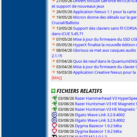
27/05/26
Drivers NVIDIA GeForce R610 (610.4
et support de nouveaux jeux
26/05/26
Application Nexus 1.1 pour la carte
19/05/26
Micron donne des détails sur la ga
Crucial/Ballistix
13/05/26
Support des claviers sans fil CO
dans iCUE 5.45.71
07/05/26
Mise à jour du firmware du SSD U
05/05/26
HyperX finalise la nouvelle édition
08/04/26
Glorious se met aux casques audio
2.1.15
07/04/26
Quoi de neuf dans le QuantumENGINE
03/04/26
Mise à jour du firmware du clavie
16/03/26
Application Creative Nexus pour la
[MAJ]
FICHIERS RELATIFS
03/08/26
Razer Hammerhead V3 HyperSpeed
03/08/26
Razer Huntsman V3 HE Magnetic M
03/08/26
Razer Huntsman V3 HE Magnetic T
03/08/26
Elgato Wave Link 3.2.9.4002
03/08/26
Elgato Wave Link 3.2.9.4002
03/08/26
Dygma Bazecor 1.9.2 bêta
03/08/26
Dygma Bazecor 1.9.2 bêta
30/07/26
YUNZII M2 1.0.1.3