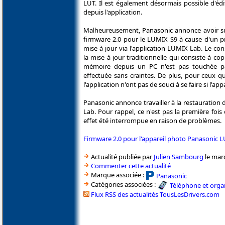
LUT. Il est également désormais possible d'éd
depuis l'application.
Malheureusement, Panasonic annonce avoir s
firmware 2.0 pour le LUMIX S9 à cause d'un p
mise à jour via l'application LUMIX Lab. Le co
la mise à jour traditionnelle qui consiste à cop
mémoire depuis un PC n'est pas touchée p
effectuée sans craintes. De plus, pour ceux q
l'application n'ont pas de souci à se faire si l'a
Panasonic annonce travailler à la restauration 
Lab. Pour rappel, ce n'est pas la première foi
effet été interrompue en raison de problèmes.
Firmware 2.0 pour l'appareil photo Panasonic 
Actualité publiée par
Julien Sambourg
le mard
Commenter cette actualité
Marque associée :
Panasonic
Catégories associées :
Téléphone et orga
Flux RSS des actualités TousLesDrivers.com