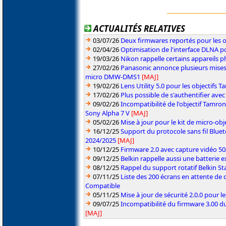
ACTUALITÉS RELATIVES
03/07/26
Deux firmwares reportés pour les o
02/04/26
Optimisation de l'interface DLNA p
19/03/26
Nikon rappelle certains appareils ph
27/02/26
Panasonic annonce plusieurs mises
micro DMW-DMS1
[MAJ]
19/02/26
Lens Utility 5.0 pour les objectifs
17/02/26
Plus possible de s'authentifier ave
09/02/26
Incompatibilité de l'objectif Tamro
Sony Alpha 7 V
[MAJ]
05/02/26
Mise à jour pour le kit de micro-obje
16/12/25
Support du protocole sans fil Blue
2024/2025
[MAJ]
10/12/25
Firmware 2.0 avec capture vidéo 5
09/12/25
Belkin rappelle aussi une batterie
08/12/25
Rappel du support rotatif Belkin 
07/11/25
Liste des 200 écrans en attente de 
Compatible
05/11/25
Mise à jour de sécurité 2.0.0 pour 
09/07/25
Incompatibilité du firmware 3.00 du
[MAJ]