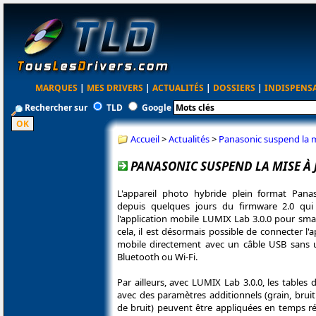
MARQUES
|
MES DRIVERS
|
ACTUALITÉS
|
DOSSIERS
|
INDISPENS
Rechercher sur
TLD
Google
Accueil
>
Actualités
>
Panasonic suspend la m
PANASONIC SUSPEND LA MISE À J
L'appareil photo hybride plein format Pana
depuis quelques jours du firmware 2.0 qui 
l'application mobile LUMIX Lab 3.0.0 pour sma
cela, il est désormais possible de connecter l
mobile directement avec un câble USB sans uti
Bluetooth ou Wi-Fi.
Par ailleurs, avec LUMIX Lab 3.0.0, les table
avec des paramètres additionnels (grain, bruit
de bruit) peuvent être appliquées en temps ré