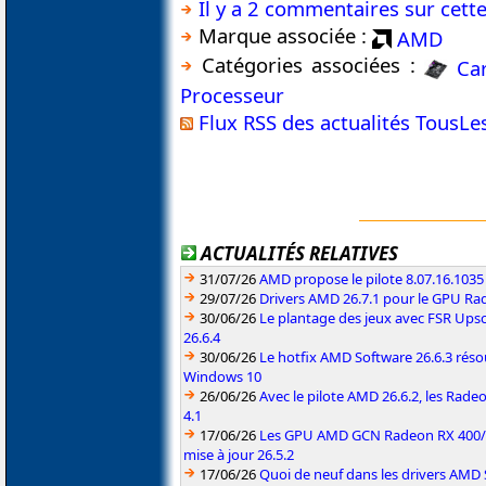
Il y a 2 commentaires sur cette
Marque associée :
AMD
Catégories associées :
Ca
Processeur
Flux RSS des actualités TousL
ACTUALITÉS RELATIVES
31/07/26
AMD propose le pilote 8.07.16.1035
29/07/26
Drivers AMD 26.7.1 pour le GPU Rad
30/06/26
Le plantage des jeux avec FSR Upsca
26.6.4
30/06/26
Le hotfix AMD Software 26.6.3 résou
Windows 10
26/06/26
Avec le pilote AMD 26.6.2, les Rad
4.1
17/06/26
Les GPU AMD GCN Radeon RX 400/50
mise à jour 26.5.2
17/06/26
Quoi de neuf dans les drivers AMD S