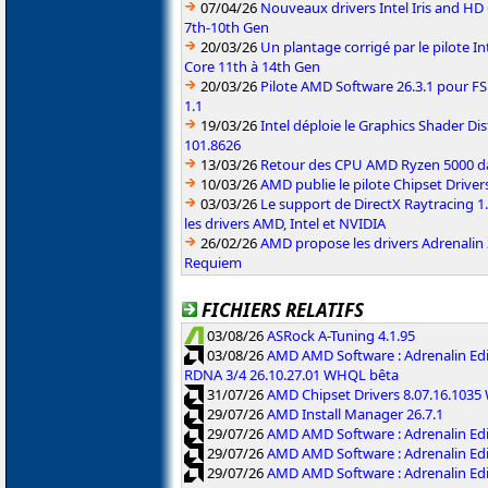
07/04/26
Nouveaux drivers Intel Iris and HD
7th-10th Gen
20/03/26
Un plantage corrigé par le pilote I
Core 11th à 14th Gen
20/03/26
Pilote AMD Software 26.3.1 pour FS
1.1
19/03/26
Intel déploie le Graphics Shader Dis
101.8626
13/03/26
Retour des CPU AMD Ryzen 5000 da
10/03/26
AMD publie le pilote Chipset Driver
03/03/26
Le support de DirectX Raytracing 1.
les drivers AMD, Intel et NVIDIA
26/02/26
AMD propose les drivers Adrenalin 
Requiem
FICHIERS RELATIFS
03/08/26
ASRock A-Tuning 4.1.95
03/08/26
AMD AMD Software : Adrenalin Edi
RDNA 3/4 26.10.27.01 WHQL bêta
31/07/26
AMD Chipset Drivers 8.07.16.103
29/07/26
AMD Install Manager 26.7.1
29/07/26
AMD AMD Software : Adrenalin Ed
29/07/26
AMD AMD Software : Adrenalin Ed
29/07/26
AMD AMD Software : Adrenalin Ed