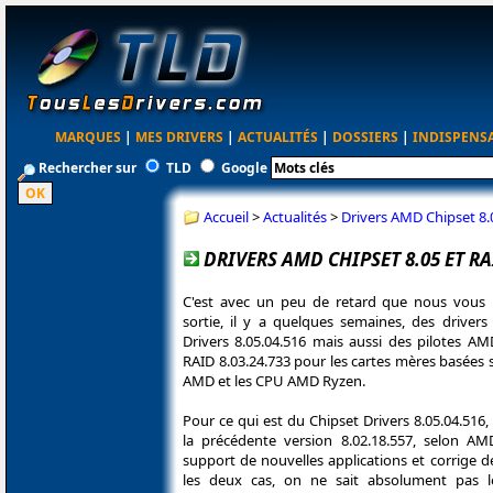
MARQUES
|
MES DRIVERS
|
ACTUALITÉS
|
DOSSIERS
|
INDISPENS
Rechercher sur
TLD
Google
Accueil
>
Actualités
>
Drivers AMD Chipset 8.
DRIVERS AMD CHIPSET 8.05 ET R
C'est avec un peu de retard que nous vous 
sortie, il y a quelques semaines, des driver
Drivers 8.05.04.516 mais aussi des pilotes 
RAID 8.03.24.733 pour les cartes mères basées 
AMD et les CPU AMD Ryzen.
Pour ce qui est du Chipset Drivers 8.05.04.516,
la précédente version 8.02.18.557, selon AMD
support de nouvelles applications et corrige 
les deux cas, on ne sait absolument pas l