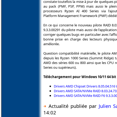
constate toutefois la mise à jour de quelques pi
au pack (PMF, PSP, PPM) mais aussi le plei
processeurs Ryzen AI 400 Series via l'ajou
Platform Management Framework (PMF) dédié
En ce qui concerne le nouveau pilote RAID 8.0
9.3.3.00291 du pilote mais aussi de l'applicatio
corriger quelques bugs en particulier avec l'a
bonne prise en charge des lecteurs physiques 
améliorée.
Question compatibilité matérielle, le pilote A
depuis les Ryzen 1000 Series (Summit Ridge) t
AMD des séries 600 ou 800 ainsi que les CPU r
Series ou supérieurs).
Téléchargement pour Windows 10/11 64 bit 
Drivers AMD Chipset Drivers 8.05.04.51
Drivers AMD SATA/NVMe RAID 8.03.24.733 
Drivers AMD SATA/NVMe RAID F6 9.3.3.00
Actualité publiée par
Julien 
14:02