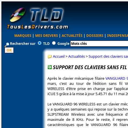
MARQUES
|
MES DRIVERS
|
ACTUALITÉS
|
DOSSIERS
|
INDISPENS
Rechercher sur
TLD
Google
Accueil
>
Actualités
>
Support des claviers 
SUPPORT DES CLAVIERS SANS FIL
Après le clavier mécanique filaire
VANGUARD 
mars, c'est au tour de l'édition sans fil
WIRELESS d'être prise en charge par l'applic
iCUE 5 grâce à la mise à jour 5.45.71 du 11 mai 2
Le VANGUARD 96 WIRELESS est un clavier mécan
y a quelques semaines qui repose sur la techno
SLIPSTREAM Wireless avec une fréquence d'
maximale de 8 KHz. Pour le reste, il repr
caractéristiques que le VANGUARD 96 fila