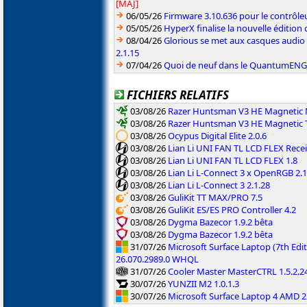
[MAJ]
06/05/26
Firmware 3.10.636 pour le contrô
05/05/26
HyperX finalise la nouvelle édition
08/04/26
Glorious se met aux casques audio
2.1.15
07/04/26
Quoi de neuf dans le QuantumENGINE
FICHIERS RELATIFS
03/08/26
Razer Huntsman V3 HE Magnetic M
03/08/26
Razer Huntsman V3 HE Magnetic T
03/08/26
Ocypus Digital Elite 2.0.6
03/08/26
Lian Li UNI FAN TL LCD FLEX Recei
03/08/26
Lian Li UNI FAN TL LCD FLEX 1.8
03/08/26
Lian Li L-Connect 3 x OpenRGB 2.1
03/08/26
Lian Li L-Connect 3 2.1.28
03/08/26
GuliKit TT MAX/PRO 7.5
03/08/26
GuliKit ES/ES PRO Controller 4.2
03/08/26
Dygma Bazecor 1.9.2 bêta
03/08/26
Dygma Bazecor 1.9.2 bêta
31/07/26
Microsoft Surface Laptop (7th Edit
26.070.2989.0 WHQL
31/07/26
Cooler Master MasterCTRL 1.5.2.2
30/07/26
YUNZII M2 1.0.1.3
30/07/26
Microsoft Surface Laptop 4 AMD 