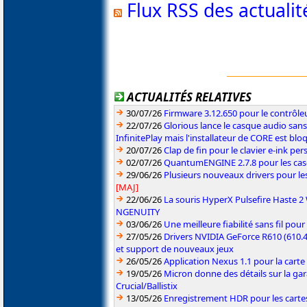
Flux RSS des actuali
ACTUALITÉS RELATIVES
30/07/26
Firmware 3.12.650 pour le contrôl
22/07/26
Glorious lance le casque audio sa
InfinitePlay mais l'installateur de CORE est blo
20/07/26
Clap de fin pour le clavier e-ink p
02/07/26
QuantumENGINE 2.7.8 pour les ca
29/06/26
Plusieurs nouveaux drivers pour le
[MAJ]
22/06/26
La souris HyperX Pulsefire Haste 2 
NGENUITY
03/06/26
Une meilleure fiabilité sans fil pou
27/05/26
Drivers NVIDIA GeForce R610 (610.4
et support de nouveaux jeux
26/05/26
Application Nexus 1.1 pour la carte
19/05/26
Micron donne des détails sur la ga
Crucial/Ballistix
13/05/26
Enregistrement HDR pour les carte