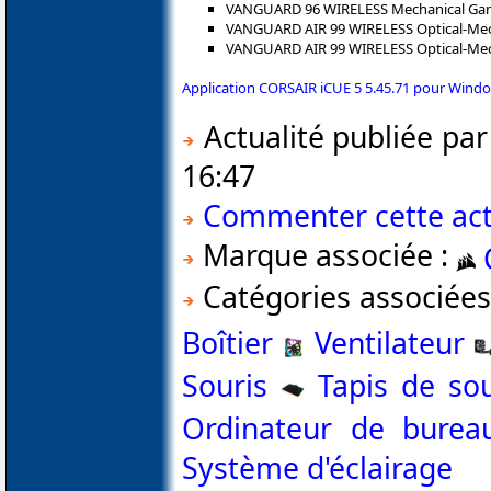
VANGUARD 96 WIRELESS Mechanical Gam
VANGUARD AIR 99 WIRELESS Optical-Mec
VANGUARD AIR 99 WIRELESS Optical-Mec
Application CORSAIR iCUE 5 5.45.71 pour Window
Actualité publiée pa
16:47
Commenter cette act
Marque associée :
Catégories associées
Boîtier
Ventilateur
Souris
Tapis de sou
Ordinateur de burea
Système d'éclairage