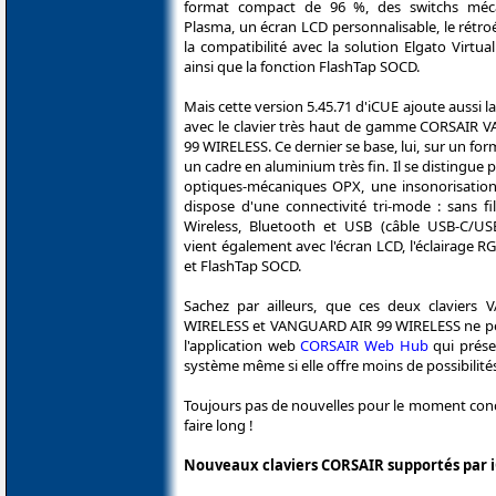
format compact de 96 %, des switchs mé
Plasma, un écran LCD personnalisable, le rétro
la compatibilité avec la solution Elgato Virtu
ainsi que la fonction FlashTap SOCD.
Mais cette version 5.45.71 d'iCUE ajoute aussi l
avec le clavier très haut de gamme CORSAIR
99 WIRELESS. Ce dernier se base, lui, sur un for
un cadre en aluminium très fin. Il se distingue 
optiques-mécaniques OPX, une insonorisation
dispose d'une connectivité tri-mode : sans f
Wireless, Bluetooth et USB (câble USB-C/USB-
vient également avec l'écran LCD, l'éclairage R
et FlashTap SOCD.
Sachez par ailleurs, que ces deux clavier
WIRELESS et VANGUARD AIR 99 WIRELESS ne peuv
l'application web
CORSAIR Web Hub
qui prése
système même si elle offre moins de possibilité
Toujours pas de nouvelles pour le moment conc
faire long !
Nouveaux claviers CORSAIR supportés par i