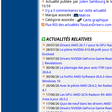
Actualité publiée par
Julien Sambourg
le l
10:59
Il y a 3 commentaires sur cette actualité
Marque associée :
Matrox
Catégorie associée :
Carte graphique
Flux RSS des actualités TousLesDrivers.com
ACTUALITÉS RELATIVES
29/07/26
Drivers AMD 26.7.1 pour le GPU Rad
28/07/26
Le pilote NVIDIA 610.88 prêt pour 
Evolved
09/07/26
Drivers NVIDIA GeForce Game Read
| Revelations
30/06/26
Le plantage des jeux avec FSR Upsca
26.6.4
30/06/26
Le hotfix AMD Software 26.6.3 résou
Windows 10
26/06/26
Avec le pilote AMD 26.6.2, les Rad
4.1
17/06/26
Les GPU AMD GCN Radeon RX 400/50
mise à jour 26.5.2
17/06/26
Quoi de neuf dans les drivers AMD S
17/06/26
Drivers NVIDIA GeForce Game Rea