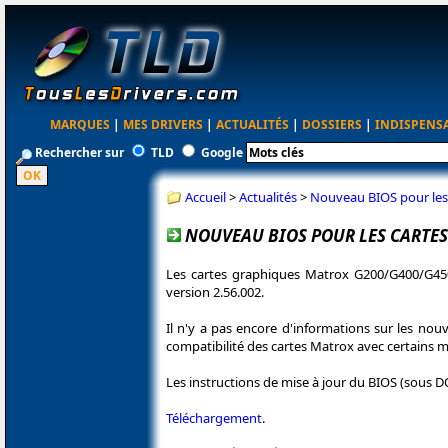
MARQUES
|
MES DRIVERS
|
ACTUALITÉS
|
DOSSIERS
|
INDISPENS
Rechercher sur
TLD
Google
Accueil
>
Actualités
>
Nouveau BIOS pour les
NOUVEAU BIOS POUR LES CARTE
Les cartes graphiques Matrox G200/G400/G45
version 2.56.002.
Il n'y a pas encore d'informations sur les no
compatibilité des cartes Matrox avec certains ma
Les instructions de mise à jour du BIOS (sous DO
Téléchargement
.