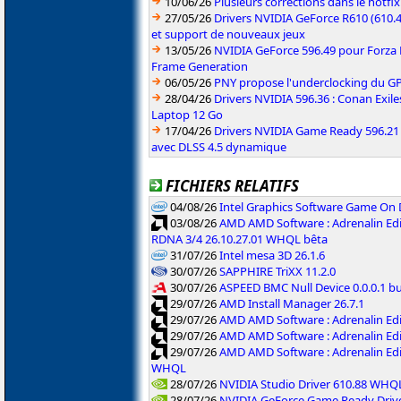
10/06/26
Plusieurs corrections dans le hotf
27/05/26
Drivers NVIDIA GeForce R610 (610.4
et support de nouveaux jeux
13/05/26
NVIDIA GeForce 596.49 pour Forza 
Frame Generation
06/05/26
PNY propose l'underclocking du GP
28/04/26
Drivers NVIDIA 596.36 : Conan Exi
Laptop 12 Go
17/04/26
Drivers NVIDIA Game Ready 596.2
avec DLSS 4.5 dynamique
FICHIERS RELATIFS
04/08/26
Intel Graphics Software Game On
03/08/26
AMD AMD Software : Adrenalin Edi
RDNA 3/4 26.10.27.01 WHQL bêta
31/07/26
Intel mesa 3D 26.1.6
30/07/26
SAPPHIRE TriXX 11.2.0
30/07/26
ASPEED BMC Null Device 0.0.0.1 b
29/07/26
AMD Install Manager 26.7.1
29/07/26
AMD AMD Software : Adrenalin Ed
29/07/26
AMD AMD Software : Adrenalin Ed
29/07/26
AMD AMD Software : Adrenalin Ed
WHQL
28/07/26
NVIDIA Studio Driver 610.88 WHQ
28/07/26
NVIDIA GeForce Game Ready Driv