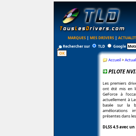
MARQUES
|
MES DRIVERS
|
ACTUALIT
Rechercher sur
TLD
Google
Accueil
>
Actual
PILOTE NVI
Les premiers dri
ont été mis en l
GeForce à l'occ
actuellement à La
basée sur la b
améliorations i
présentes dans le
DLSS 4.5 avec un