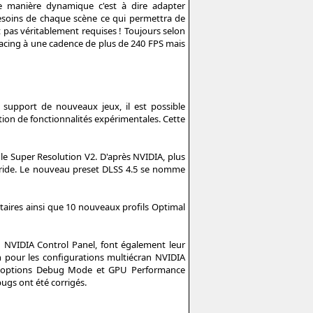
 manière dynamique c'est à dire adapter
soins de chaque scène ce qui permettra de
 pas véritablement requises ! Toujours selon
racing à une cadence de plus de 240 FPS mais
 support de nouveaux jeux, il est possible
lation de fonctionnalités expérimentales. Cette
le Super Resolution V2. D'après NVIDIA, plus
erride. Le nouveau preset DLSS 4.5 se nomme
aires ainsi que 10 nouveaux profils Optimal
n NVIDIA Control Panel, font également leur
n pour les configurations multiécran NVIDIA
 Les options Debug Mode et GPU Performance
ugs ont été corrigés.