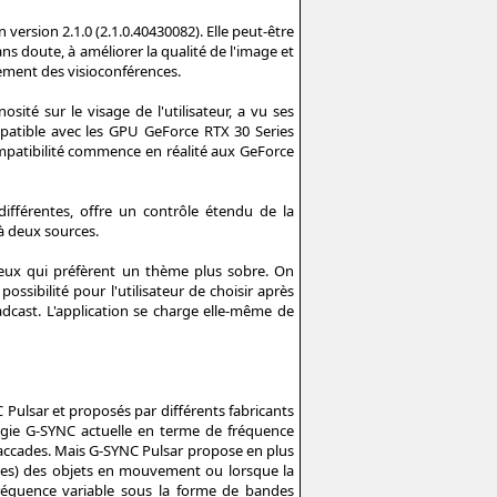
 version 2.1.0 (2.1.0.40430082). Elle peut-être
ns doute, à améliorer la qualité de l'image et
lement des visioconférences.
ité sur le visage de l'utilisateur, a vu ses
patible avec les GPU GeForce RTX 30 Series
mpatibilité commence en réalité aux GeForce
différentes, offre un contrôle étendu de la
 à deux sources.
ceux qui préfèrent un thème plus sobre. On
ssibilité pour l'utilisateur de choisir après
adcast. L'application se charge elle-même de
 Pulsar et proposés par différents fabricants
ogie G-SYNC actuelle en terme de fréquence
saccades. Mais G-SYNC Pulsar propose en plus
ses) des objets en mouvement ou lorsque la
fréquence variable sous la forme de bandes