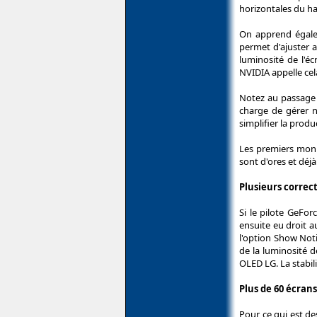
horizontales du ha
On apprend égale
permet d'ajuster a
luminosité de l'éc
NVIDIA appelle ce
Notez au passage 
charge de gérer n
simplifier la prod
Les premiers moni
sont d'ores et déj
Plusieurs correc
Si le pilote GeFo
ensuite eu droit 
l'option Show Noti
de la luminosité d
OLED LG. La stabili
Plus de 60 écran
Pour ce qui est de