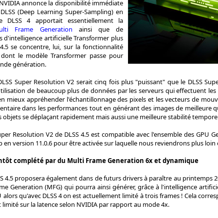
VIDIA annonce la disponibilité immédiate
e DLSS (Deep Learning Super-Sampling) en
le DLSS 4 apportait essentiellement la
ulti Frame Generation
ainsi que de
'intelligence artificielle Transformer plus
4.5 se concentre, lui, sur la fonctionnalité
 dont le modèle Transformer passe pour
conde génération.
DLSS Super Resolution V2 serait cinq fois plus "puissant" que le DLSS Sup
utilisation de beaucoup plus de données par les serveurs qui effectuent le
en mieux appréhender l'échantillonnage des pixels et les vecteurs de mouv
ntaire dans les performances tout en générant des images de meilleure qua
objets se déplaçant rapidement mais aussi une meilleure stabilité temporell
er Resolution V2 de DLSS 4.5 est compatible avec l'ensemble des GPU GeF
p en version 11.0.6 pour être activée sur laquelle nous reviendrons plus loin 
entôt complété par du Multi Frame Generation 6x et dynamique
SS 4.5 proposera également dans de futurs drivers à paraître au printemps
me Generation (MFG) qui pourra ainsi générer, grâce à l'intelligence artifi
U alors qu'avec DLSS 4 on est actuellement limité à trois frames ! Cela corr
 limité sur la latence selon NVIDIA par rapport au mode 4x.