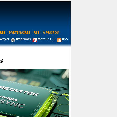
RES
|
PARTENAIRES
|
RSS
|
A PROPOS
nvoyer
Imprimer
Moteur TLD
RSS
SÉ