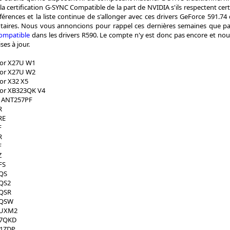
la certification G-SYNC Compatible de la part de NVIDIA s'ils respectent certa
férences et la liste continue de s'allonger avec ces drivers GeForce 591.7
taires. Nous vous annoncions pour rappel ces dernières semaines que 
Compatible
dans les drivers R590. Le compte n'y est donc pas encore et no
ses à jour.
tor X27U W1
tor X27U W2
or X32 X5
tor XB323QK V4
 ANT257PF
R
RE
F
R
F
Z
FS
QS
QS2
QSR
5QSW
5UXM2
77QKD
1ZDP