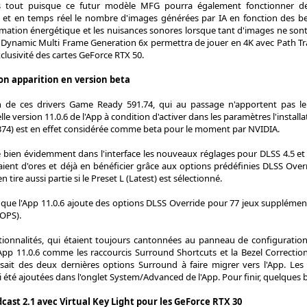
s tout puisque ce futur modèle MFG pourra également fonctionner de
et en temps réel le nombre d'images générées par IA en fonction des be
mation énergétique et les nuisances sonores lorsque tant d'images ne sont
ce Dynamic Multi Frame Generation 6x permettra de jouer en 4K avec Path T
xclusivité des cartes GeForce RTX 50.
 son apparition en version beta
ion de ces drivers Game Ready 591.74, qui au passage n'apportent pas le
elle version 11.0.6 de l'App à condition d'activer dans les paramètres l'instal
.374) est en effet considérée comme beta pour le moment par NVIDIA.
e bien évidemment dans l'interface les nouveaux réglages pour DLSS 4.5 et 
aient d'ores et déjà en bénéficier grâce aux options prédéfinies DLSS Ov
 tire aussi partie si le Preset L (Latest) est sélectionné.
que l'App 11.0.6 ajoute des options DLSS Override pour 77 jeux supplément
(OPS).
tionnalités, qui étaient toujours cantonnées au panneau de configuratio
'App 11.0.6 comme les raccourcis Surround Shortcuts et la Bezel Correctio
issait des deux dernières options Surround à faire migrer vers l'App.
 été ajoutées dans l'onglet System/Advanced de l'App. Pour finir, quelques b
cast 2.1 avec Virtual Key Light pour les GeForce RTX 30