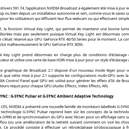
 drivers 591.74, l'application NVIDIA Broadcast a également été mise à jour en
'App ou bien depuis un installateur autonome et sert, comme vous le savez sa
A pour les utilisateurs qui diffusent leur flux webcam ou qui effectuent simp
, la fonction Virtual Key Light, qui permet de maintenir une bonne luminos
iorées mais pas seulement puisque Virtual Key Light est désormais com
e c'était réservé aux GPU GeForce RTX 40/50 Series pour le moment. La co
xclut malheureusement le GPU GeForce RTX 3050.
tual Key Light prend désormais en charge plus de conditions d'éclairage 
leur et utilise une carte de base HDRi mise à jour pour un style d'éclairage
face graphique de Broadcast 2.1 dispose d'un nouveau mode léger pour 
que cette mise à jour 2.1 supporte les configurations multi-GPU avec la po
IA Control Panel quel GPU est utilisé pour générer les effets d'IA de Bro
teurs requis pour chaque GPU (Audio Effects, Video Effects, AR).
SYNC : G-SYNC Pulsar et G-SYNC Ambient Adaptive Technology
 CES, NVIDIA a présenté une nouvelle famille de moniteurs labellisés G-SYNC
e technologie G-SYNC Pulsar reprend bien sûr les concepts de la technol
le (VRR) et de synchronisation du GPU avec l'écran pour un affichage sans 
flou (ou une amélioration de la netteté suivant comment on voit les cho
. Ce procédé consiste à effectuer un rétroéclairage stroboscopique à 