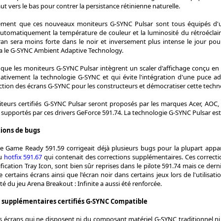
ut vers le bas pour contrer la persistance rétinienne naturelle.
ment que ces nouveaux moniteurs G-SYNC Pulsar sont tous équipés d'un
utomatiquement la température de couleur et la luminosité du rétroéclairag
ran sera moins forte dans le noir et inversement plus intense le jour pour
la le G-SYNC Ambient Adaptive Technology.
que les moniteurs G-SYNC Pulsar intègrent un scaler d'affichage conçu en 
ativement la technologie G-SYNC et qui évite l'intégration d'une puce ad
uction des écrans G-SYNC pour les constructeurs et démocratiser cette techno
teurs certifiés G-SYNC Pulsar seront proposés par les marques Acer, AOC,
à supportés par ces drivers GeForce 591.74. La technologie G-SYNC Pulsar e
tions de bugs
rce Game Ready 591.59 corrigeait déjà plusieurs bugs pour la plupart app
au
hotfix 591.67
qui contenait des corrections supplémentaires. Ces correcti
fication Tray Icon, sont bien sûr reprises dans le pilote 591.74 mais ce der
e certains écrans ainsi que l'écran noir dans certains jeux lors de l'utilisat
té du jeu Arena Breakout : Infinite a aussi été renforcée.
s supplémentaires certifiés G-SYNC Compatible
s écrans qui ne disposent ni du composant matériel G-SYNC traditionnel ni d