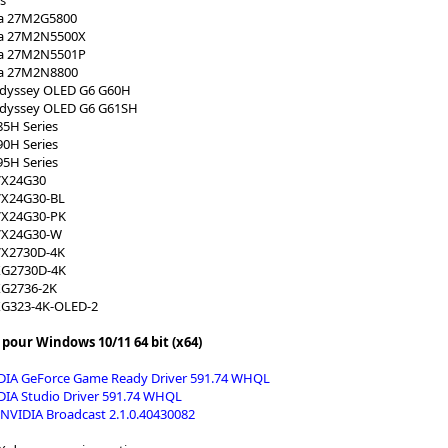
nia 27M2G5800
nia 27M2N5500X
nia 27M2N5501P
nia 27M2N8800
dyssey OLED G6 G60H
dyssey OLED G6 G61SH
5H Series
0H Series
5H Series
VX24G30
VX24G30-BL
VX24G30-PK
VX24G30-W
VX2730D-4K
XG2730D-4K
XG2736-2K
XG323-4K-OLED-2
our Windows 10/11 64 bit (x64)
IDIA GeForce Game Ready Driver 591.74 WHQL
DIA Studio Driver 591.74 WHQL
 NVIDIA Broadcast 2.1.0.40430082