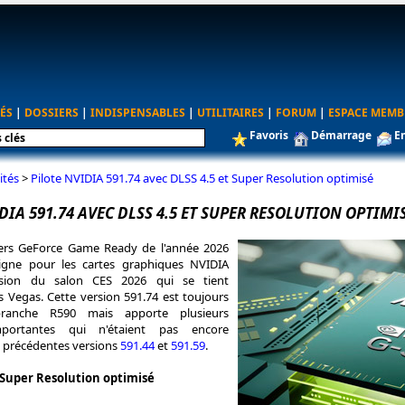
ÉS
|
DOSSIERS
|
INDISPENSABLES
|
UTILITAIRES
|
FORUM
|
ESPACE MEMB
Favoris
Démarrage
E
ités
>
Pilote NVIDIA 591.74 avec DLSS 4.5 et Super Resolution optimisé
DIA 591.74 AVEC DLSS 4.5 ET SUPER RESOLUTION OPTIMI
vers GeForce Game Ready de l'année 2026
igne pour les cartes graphiques NVIDIA
asion du salon CES 2026 qui se tient
s Vegas. Cette version 591.74 est toujours
ranche R590 mais apporte plusieurs
mportantes qui n'étaient pas encore
s précédentes versions
591.44
et
591.59
.
 Super Resolution optimisé