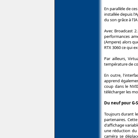
En parallèle de ces
installée depuis l
du son grâce à l'I
Avec Broadcast 2.1
performances amél
(Ampere) alors qu
RTX 3060 ce qui e
Par ailleurs, Vir
température de cou
En outre, l'inter
apprend également 
coup dans le NVID
télécharger les mo
Du neuf pour G-
Toujours durant le
partenaires. Cett
d'affichage variab
une réduction du 
caméra se déplace