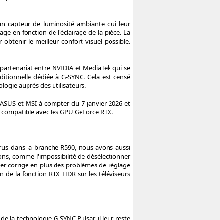
 capteur de luminosité ambiante qui leur
e en fonction de l'éclairage de la pièce. La
 obtenir le meilleur confort visuel possible.
partenariat entre NVIDIA et MediaTek qui se
ditionnelle dédiée à G-SYNC. Cela est censé
logie auprès des utilisateurs.
 ASUS et MSI à compter du 7 janvier 2026 et
st compatible avec les GPU GeForce RTX.
arus dans la branche R590, nous avons aussi
ons, comme l'impossibilité de désélectionner
nier corrige en plus des problèmes de réglage
ion de la fonction RTX HDR sur les téléviseurs
e la technologie G-SYNC Pulsar, il leur reste