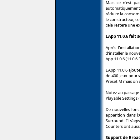
Mais ce n'est pa
automatiquement 
réduire la consom
le constructeur, 
cela restera une e
L'App 11.0.6 fait
Après l'installat
d'installer la nouv
App 11.0.6 (11.0.6
L'App 11.0.6 ajout
de 400 jeux pourr
Preset M mais on en
Notez au passage 
Playable Settings 
De nouvelles fonc
apparition dans l
Surround. Il s'ag
Counters ont aussi
Support de Broad