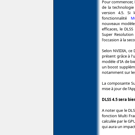
Pour commencer, N
de la technologi
version 4.5. Si 
fonctionnalité
M
nouveaux modèles d
efficaces, le DLSS 
Super Resolution
l'occasion à la se
Selon NVIDIA, ce 
présent grâce à l'
modèle d'IA de bi
un boost suppléme
notamment sur les 
La composante Sup
mise à jour de l'Ap
DLSS 4.5 sera bi
A noter que le DL
fonction Multi Fra
calculée par le GP
qui aura un impact