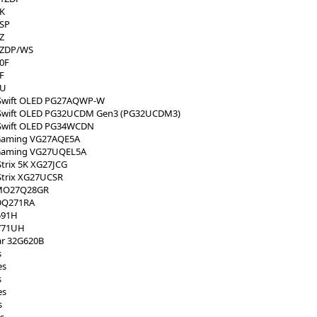
K
SP
Z
4ZDP/WS
0F
F
4U
Swift OLED PG27AQWP-W
Swift OLED PG32UCDM Gen3 (PG32UCDM3)
Swift OLED PG34WCDN
Gaming VG27AQE5A
Gaming VG27UQEL5A
trix 5K XG27JCG
trix XG27UCSR
MO27Q28GR
DQ271RA
591H
771UH
ar 32G620B
s
es
s
es
s
s