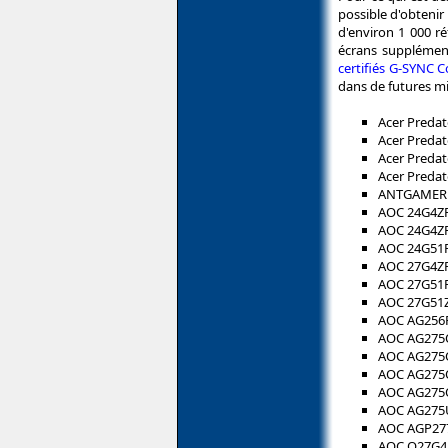
possible d'obtenir 
d'environ 1 000 ré
écrans supplémen
certifiés G-SYNC 
dans de futures mi
Acer Preda
Acer Preda
Acer Predat
Acer Preda
ANTGAMER
AOC 24G4Z
AOC 24G4Z
AOC 24G51
AOC 27G4Z
AOC 27G51
AOC 27G51
AOC AG256
AOC AG275
AOC AG275
AOC AG275
AOC AG27
AOC AG27
AOC AGP2
AOC Q27G4