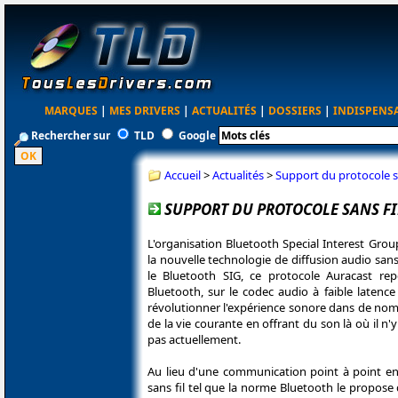
MARQUES
|
MES DRIVERS
|
ACTUALITÉS
|
DOSSIERS
|
INDISPENS
Rechercher sur
TLD
Google
Accueil
>
Actualités
>
Support du protocole s
SUPPORT DU PROTOCOLE SANS FI
L'organisation Bluetooth Special Interest Grou
la nouvelle technologie de diffusion audio sans 
le Bluetooth SIG, ce protocole Auracast re
Bluetooth, sur le codec audio à faible latenc
révolutionner l'expérience sonore dans de nom
de la vie courante en offrant du son là où il n'
pas actuellement.
Au lieu d'une communication point à point en
sans fil tel que la norme Bluetooth le propose 