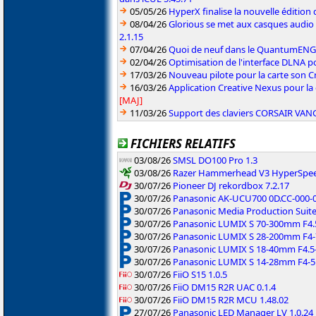
05/05/26
HyperX finalise la nouvelle édition
08/04/26
Glorious se met aux casques audio
2.1.15
07/04/26
Quoi de neuf dans le QuantumENGINE
02/04/26
Optimisation de l'interface DLNA p
17/03/26
Nouveau pilote pour la carte son C
16/03/26
Application Creative Nexus pour la
[MAJ]
11/03/26
Support des claviers CORSAIR VAN
FICHIERS RELATIFS
03/08/26
SMSL DO100 Pro 1.3
03/08/26
Razer Hammerhead V3 HyperSpeed
30/07/26
Pioneer DJ rekordbox 7.2.17
30/07/26
Panasonic AK-UCU700 0D.CC-000-01
30/07/26
Panasonic Media Production Suite
30/07/26
Panasonic LUMIX S 70-300mm F4.5-
30/07/26
Panasonic LUMIX S 28-200mm F4-7.
30/07/26
Panasonic LUMIX S 18-40mm F4.5-
30/07/26
Panasonic LUMIX S 14-28mm F4-5.
30/07/26
FiiO S15 1.0.5
30/07/26
FiiO DM15 R2R UAC 0.1.4
30/07/26
FiiO DM15 R2R MCU 1.48.02
27/07/26
Panasonic LED Manager LV 1.0.24