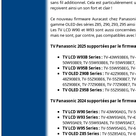
sans fil additionnel. Cela est particulièreme
reçoivent ainsi un son fort et clair !
Ce nouveau firmware Auracast chez Panasonic
gamme OLED des séries Z85, Z90, Z93, Z95 ainsi
Les TV LCD W90 et W93 sont aussi concernées pa
mais ne sont, par contre, pas compatibles avec 
TV Panasonic 2025 supportées par le firmwa
TV LCD W93B Series :
TV-43W93BE6, TV-
50W93BE9, TV-55W93BE6, TV-55W93BE7,
TV LCD W95B Series :
TV-55W95BEG, TV
TV OLED Z90B Series :
TV-42Z90BE6, TV-
48Z90BE9, TV-55Z90BE6, TV-55Z90BE7, TV
65Z90BEK, TV-77Z90BE6, TV-77Z90BE7, T
TV OLED Z95B Series :
TV-55Z95BEG, TV-
TV Panasonic 2024 supportées par le firmwa
TV LCD W90 Series :
TV-43W90AEG, TV-
TV LCD W93 Series :
TV-43W93AE6, TV-4
50W93AE9, TV-55W93AE6, TV-55W93AE7,
TV LCD W95 Series :
TV-55W95AEG, TV-
TV OLED Z85 Series :
TV-55Z85AEG, TV-6