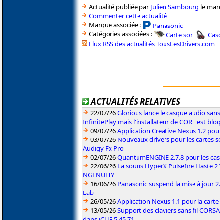
Actualité publiée par
Julien Sambourg
le mar
Commenter cette actualité
Marque associée :
Panasonic
Catégories associées :
Carte son
Cas
Flux RSS des actualités TousLesDrivers.com
ACTUALITÉS RELATIVES
22/07/26
Glorious lance le casque audio sa
InfinitePlay mais l'installateur de CORE est blo
09/07/26
Application Creative Nexus 1.2 pour
03/07/26
Nouveaux drivers pour les cartes s
Audigy Fx Pro
02/07/26
QuantumENGINE 2.7.8 pour les ca
22/06/26
La souris HyperX Pulsefire Haste 2 
NGENUITY
16/06/26
Panasonic suspend la mise à jour 
Lab
26/05/26
Application Nexus 1.1 pour la carte
13/05/26
Support des claviers sans fil CO
dans iCUE 5.45.71