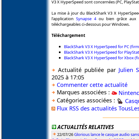
V3 X HyperSpeed sont concernées (PC, PlayStat
La mise à jour du BlackShark V3 X HyperSpeed
l'application
Synapse 4
ou bien grâce aux ut
téléchargeables ci-dessous pour Windows.
Téléchargement
BlackShark V3 X HyperSpeed for PC (firm
BlackShark V3 X HyperSpeed for PlayStati
BlackShark V3 X HyperSpeed for Xbox (fi
Actualité publiée par
Julien
2025 à 17:05
Commenter cette actualité
Marques associées :
Ninten
Catégories associées :
Casq
Flux RSS des actualités TousLe
ACTUALITÉS RELATIVES
22/07/26
Glorious lance le casque audio sa