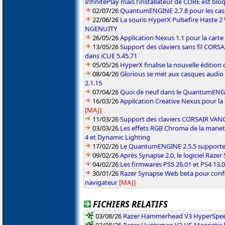
InfinitePlay mais l'installateur de CORE est blo
02/07/26
QuantumENGINE 2.7.8 pour les ca
22/06/26
La souris HyperX Pulsefire Haste 2 
NGENUITY
26/05/26
Application Nexus 1.1 pour la carte
13/05/26
Support des claviers sans fil CO
dans iCUE 5.45.71
05/05/26
HyperX finalise la nouvelle édition
08/04/26
Glorious se met aux casques audio
2.1.15
07/04/26
Quoi de neuf dans le QuantumENGINE
16/03/26
Application Creative Nexus pour la
[MAJ]
11/03/26
Support des claviers CORSAIR VAN
03/03/26
Les effets RGB Chroma de la manet
4 et Dynamic Lighting
17/02/26
Le QuantumENGINE 2.5.5 supporte 
09/02/26
Après Synapse 2.0, le logiciel Razer
04/02/26
Les firmwares PS5 26.01 et PS4 13.0
30/01/26
Razer Synapse Web beta pour confi
navigateur
[MAJ]
FICHIERS RELATIFS
03/08/26
Razer Hammerhead V3 HyperSpeed
03/08/26
Razer Huntsman V3 HE Magnetic M