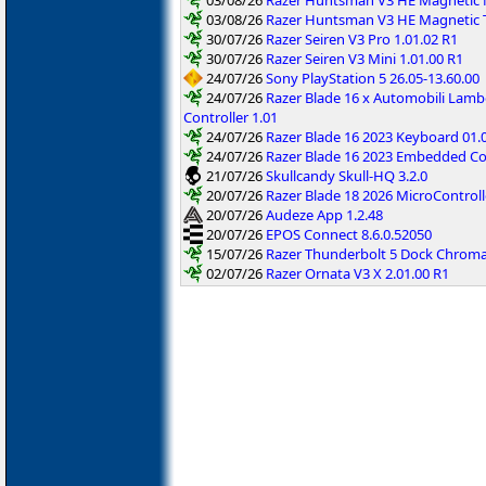
03/08/26
Razer Huntsman V3 HE Magnetic T
30/07/26
Razer Seiren V3 Pro 1.01.02 R1
30/07/26
Razer Seiren V3 Mini 1.01.00 R1
24/07/26
Sony PlayStation 5 26.05-13.60.00
24/07/26
Razer Blade 16 x Automobili Lam
Controller 1.01
24/07/26
Razer Blade 16 2023 Keyboard 01.
24/07/26
Razer Blade 16 2023 Embedded Con
21/07/26
Skullcandy Skull-HQ 3.2.0
20/07/26
Razer Blade 18 2026 MicroControll
20/07/26
Audeze App 1.2.48
20/07/26
EPOS Connect 8.6.0.52050
15/07/26
Razer Thunderbolt 5 Dock Chroma
02/07/26
Razer Ornata V3 X 2.01.00 R1