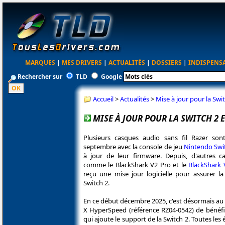
MARQUES
|
MES DRIVERS
|
ACTUALITÉS
|
DOSSIERS
|
INDISPENS
Rechercher sur
TLD
Google
Accueil
>
Actualités
>
Mise à jour pour la Sw
MISE À JOUR POUR LA SWITCH 2 
Plusieurs casques audio sans fil Razer son
septembre avec la console de jeu
Nintendo Swi
à jour de leur firmware. Depuis, d'autres 
comme le BlackShark V2 Pro et le
BlackShark 
reçu une mise jour logicielle pour assurer la
Switch 2.
En ce début décembre 2025, c'est désormais au
X HyperSpeed (référence RZ04-0542) de bénéfic
qui ajoute le support de la Switch 2. Toutes les