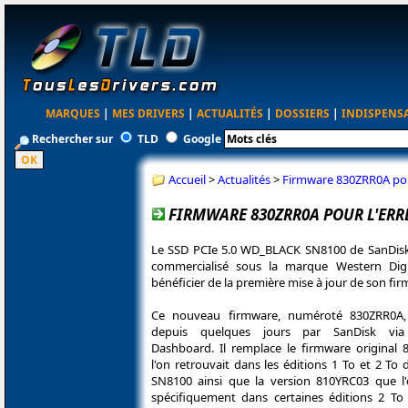
MARQUES
|
MES DRIVERS
|
ACTUALITÉS
|
DOSSIERS
|
INDISPENS
Rechercher sur
TLD
Google
Accueil
>
Actualités
>
Firmware 830ZRR0A pou
FIRMWARE 830ZRR0A POUR L'ERR
Le SSD PCIe 5.0 WD_BLACK SN8100 de SanDisk,
commercialisé sous la marque Western Digi
bénéficier de la première mise à jour de son fi
Ce nouveau firmware, numéroté 830ZRR0A,
depuis quelques jours par SanDisk via l
Dashboard. Il remplace le firmware original
l'on retrouvait dans les éditions 1 To et 2 T
SN8100 ainsi que la version 810YRC03 que l'
spécifiquement dans certaines éditions 2 To