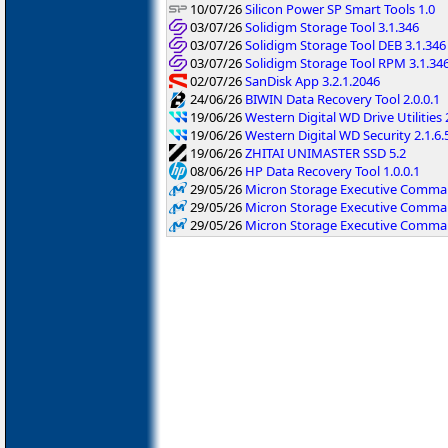
10/07/26
Silicon Power SP Smart Tools 1.0
03/07/26
Solidigm Storage Tool 3.1.346
03/07/26
Solidigm Storage Tool DEB 3.1.346
03/07/26
Solidigm Storage Tool RPM 3.1.34
02/07/26
SanDisk App 3.2.1.2046
24/06/26
BIWIN Data Recovery Tool 2.0.0.1
19/06/26
Western Digital WD Drive Utilities 
19/06/26
Western Digital WD Security 2.1.6.
19/06/26
ZHITAI UNIMASTER SSD 5.2
08/06/26
HP Data Recovery Tool 1.0.0.1
29/05/26
Micron Storage Executive Command
29/05/26
Micron Storage Executive Command
29/05/26
Micron Storage Executive Command