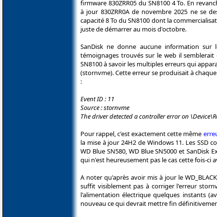
firmware 830ZRR05 du SN8100 4 To. En revanch
à jour 830ZRR0A de novembre 2025 ne se des
capacité 8 To du SN8100 dont la commercialisat
juste de démarrer au mois d'octobre.
SanDisk ne donne aucune information sur l
témoignages trouvés sur le web il semblerait 
SN8100 à savoir les multiples erreurs qui appa
(stornvme). Cette erreur se produisait à chaque
:
Event ID : 11
Source : stornvme
The driver detected a controller error on \Device\R
Pour rappel, c'est exactement cette même
erre
la mise à jour 24H2 de Windows 11. Les SSD 
WD Blue SN580, WD Blue SN5000 et SanDisk Ex
qui n'est heureusement pas le cas cette fois-ci
A noter qu'après avoir mis à jour le WD_BLAC
suffit visiblement pas à corriger l'erreur stor
l'alimentation électrique quelques instants (
nouveau ce qui devrait mettre fin définitiveme