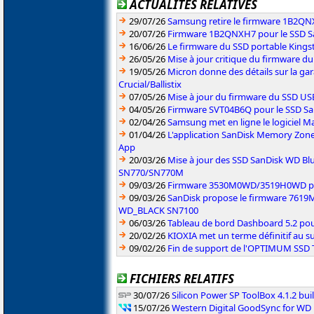
ACTUALITÉS RELATIVES
29/07/26
Samsung retire le firmware 1B2Q
20/07/26
Firmware 1B2QNXH7 pour le SSD 
16/06/26
Le firmware du SSD portable Kings
26/05/26
Mise à jour critique du firmware 
19/05/26
Micron donne des détails sur la ga
Crucial/Ballistix
07/05/26
Mise à jour du firmware du SSD U
04/05/26
Firmware SVT04B6Q pour le SSD S
02/04/26
Samsung met en ligne le logiciel Ma
01/04/26
L'application SanDisk Memory Zone
App
20/03/26
Mise à jour des SSD SanDisk WD 
SN770/SN770M
09/03/26
Firmware 3530M0WD/3519H0WD pou
09/03/26
SanDisk propose le firmware 761
WD_BLACK SN7100
06/03/26
Tableau de bord Dashboard 5.2 pou
20/02/26
KIOXIA met un terme définitif au s
09/02/26
Fin de support de l'OPTIMUM SSD
FICHIERS RELATIFS
30/07/26
Silicon Power SP ToolBox 4.1.2 bui
15/07/26
Western Digital GoodSync for WD 