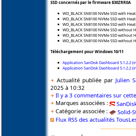
SSD concernés par le firmware 830ZRR0A
WD_BLACK SN8100 NVMe SSD with Heat
WD_BLACK SN8100 NVMe SSD with Heat
WD_BLACK SN8100 NVMe SSD with Heat
WD_BLACK SN8100 NVMe SSD without He
WD_BLACK SN8100 NVMe SSD without He
WD_BLACK SN8100 NVMe SSD without He
Téléchargement pour Windows 10/11
Application SanDisk Dashboard 5.1.2.2 (in
Application SanDisk Dashboard 5.1.2.2 (in
Actualité publiée par
Julien 
2025 à 10:32
Il y a 3 commentaires sur cette
Marques associées :
SanDis
Catégorie associée :
Solid-S
Flux RSS des actualités TousL