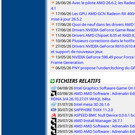
26/06/26
Avec le pilote AMD 26.6.2, les Rad
4.1
17/06/26
Les GPU AMD GCN Radeon RX 400/50
mise à jour 26.5.2
17/06/26
Quoi de neuf dans les drivers AMD S
17/06/26
Drivers NVIDIA GeForce Game Rea
11/06/26
Drivers AMD Chipset 8.05 et RAID 8
10/06/26
Plusieurs corrections dans le hotf
27/05/26
Drivers NVIDIA GeForce R610 (610.4
et support de nouveaux jeux
13/05/26
NVIDIA GeForce 596.49 pour Forza 
Frame Generation
06/05/26
PNY propose l'underclocking du GP
FICHIERS RELATIFS
04/08/26
Intel Graphics Software Game On
03/08/26
AMD AMD Software : Adrenalin Edi
RDNA 3/4 26.10.27.01 WHQL bêta
31/07/26
Intel mesa 3D 26.1.6
30/07/26
SAPPHIRE TriXX 11.2.0
30/07/26
ASPEED BMC Null Device 0.0.0.1 b
29/07/26
AMD Install Manager 26.7.1
29/07/26
AMD AMD Software : Adrenalin Ed
29/07/26
AMD AMD Software : Adrenalin Ed