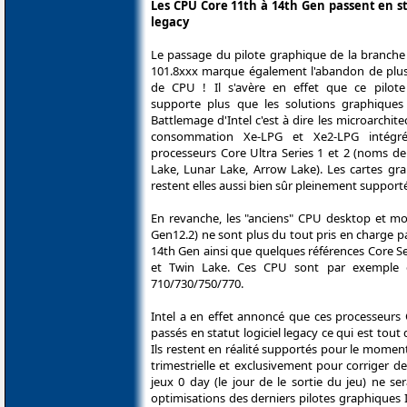
Les CPU Core 11th à 14th Gen passent en st
legacy
Le passage du pilote graphique de la branche 
101.8xxx marque également l'abandon de plusi
de CPU ! Il s'avère en effet que ce pilot
supporte plus que les solutions graphiques
Battlemage d'Intel c'est à dire les microarchite
consommation Xe-LPG et Xe2-LPG intégré
processeurs Core Ultra Series 1 et 2 (noms d
Lake, Lunar Lake, Arrow Lake). Les cartes gr
restent elles aussi bien sûr pleinement supporté
En revanche, les "anciens" CPU desktop et mo
Gen12.2) ne sont plus du tout pris en charge p
14th Gen ainsi que quelques références Core Se
et Twin Lake. Ces CPU sont par exemple é
710/730/750/770.
Intel a en effet annoncé que ces processeurs
passés en statut logiciel legacy ce qui est tou
Ils restent en réalité supportés pour le momen
trimestrielle et exclusivement pour corriger d
jeux 0 day (le jour de le sortie du jeu) ne se
optimisations des derniers pilotes graphiques 