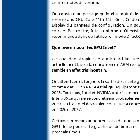
croit les notes de version.
On constate au passage qu'Intel a profité de
réservé aux CPU Core 11th-14th Gen. Ce derni
Display du panneau de configuration. Un sou
corrigé. Par contre, Intel confirme qu'il exis
recommande donc de l'utiliser en mode DirectX
Quel avenir pour les GPU Intel ?
Cet abandon si rapide de la microarchitecture
actuellement face à la concurrence d'ARM ce qui 
semble en effet très incertain.
On attend certes toujours la sortie de la cart
comme des IGP Xe3/Celestial qui équiperont t
2025. Toutefois, Intel et NVIDIA ont récemmen
Intel x86 ce qui ne se concrétisera probablem
2029. D'ici-là, Intel devra bien continuer à co
en 2026 et 2027.
Certaines rumeurs annoncent cela dit que la mi
GPU dédié pour carte graphique de bureau et s
prochains mois...