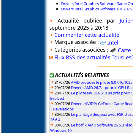
Drivers Intel Graphics Software Game O
Drivers Intel Graphics Software 101.707
Actualité publiée par
Juli
septembre 2025 à 20:18
Commenter cette actualité
Marque associée :
Intel
Catégories associées :
Carte
Flux RSS des actualités TousLes
ACTUALITÉS RELATIVES
31/07/26
AMD propose le pilote 8.07.16.1035
29/07/26
Drivers AMD 26.7.1 pour le GPU Rad
28/07/26
Le pilote NVIDIA 610.88 prêt pour 
Evolved
09/07/26
Drivers NVIDIA GeForce Game Read
| Revelations
30/06/26
Le plantage des jeux avec FSR Upsca
26.6.4
30/06/26
Le hotfix AMD Software 26.6.3 résou
Windows 10