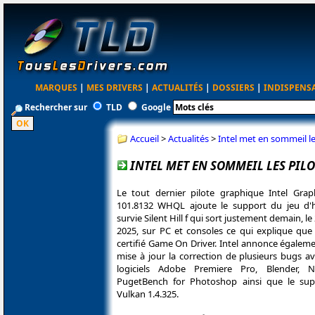
MARQUES
|
MES DRIVERS
|
ACTUALITÉS
|
DOSSIERS
|
INDISPENS
Rechercher sur
TLD
Google
Accueil
>
Actualités
>
Intel met en sommeil l
INTEL MET EN SOMMEIL LES PILO
Le tout dernier pilote graphique Intel Grap
101.8132 WHQL ajoute le support du jeu d'
survie Silent Hill f qui sort justement demain, 
2025, sur PC et consoles ce qui explique que 
certifié Game On Driver. Intel annonce égalem
mise à jour la correction de plusieurs bugs av
logiciels Adobe Premiere Pro, Blender,
PugetBench for Photoshop ainsi que le sup
Vulkan 1.4.325.