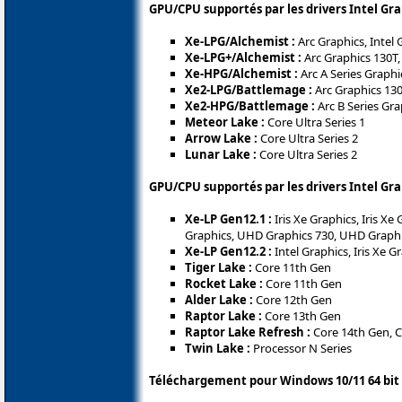
GPU/CPU supportés par les drivers Intel Gr
Xe-LPG/Alchemist :
Arc Graphics, Intel 
Xe-LPG+/Alchemist :
Arc Graphics 130T,
Xe-HPG/Alchemist :
Arc A Series Graphi
Xe2-LPG/Battlemage :
Arc Graphics 130
Xe2-HPG/Battlemage :
Arc B Series Gra
Meteor Lake :
Core Ultra Series 1
Arrow Lake :
Core Ultra Series 2
Lunar Lake :
Core Ultra Series 2
GPU/CPU supportés par les drivers Intel Gr
Xe-LP Gen12.1 :
Iris Xe Graphics, Iris X
Graphics, UHD Graphics 730, UHD Graph
Xe-LP Gen12.2 :
Intel Graphics, Iris Xe
Tiger Lake :
Core 11th Gen
Rocket Lake :
Core 11th Gen
Alder Lake :
Core 12th Gen
Raptor Lake :
Core 13th Gen
Raptor Lake Refresh :
Core 14th Gen, Co
Twin Lake :
Processor N Series
Téléchargement pour Windows 10/11 64 bit 