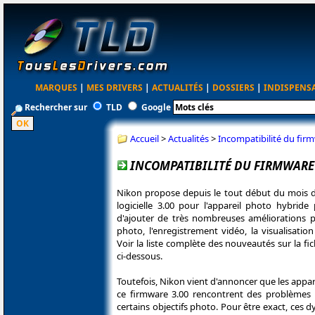
MARQUES
|
MES DRIVERS
|
ACTUALITÉS
|
DOSSIERS
|
INDISPENS
Rechercher sur
TLD
Google
Accueil
>
Actualités
>
Incompatibilité du firm
INCOMPATIBILITÉ DU FIRMWARE 3
Nikon propose depuis le tout début du mois de 
logicielle 3.00 pour l'appareil photo hybride
d'ajouter de très nombreuses améliorations p
photo, l'enregistrement vidéo, la visualisatio
Voir la liste complète des nouveautés sur la f
ci-dessous.
Toutefois, Nikon vient d'annoncer que les appare
ce firmware 3.00 rencontrent des problèmes 
certains objectifs photo. Pour être exact, ces