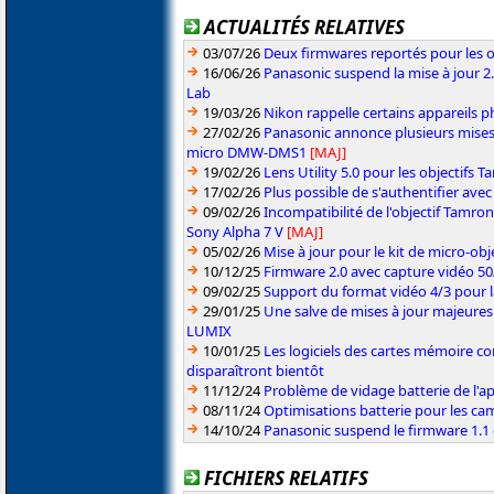
ACTUALITÉS RELATIVES
03/07/26
Deux firmwares reportés pour les o
16/06/26
Panasonic suspend la mise à jour 
Lab
19/03/26
Nikon rappelle certains appareils ph
27/02/26
Panasonic annonce plusieurs mises
micro DMW-DMS1
[MAJ]
19/02/26
Lens Utility 5.0 pour les objectifs
17/02/26
Plus possible de s'authentifier ave
09/02/26
Incompatibilité de l'objectif Tamro
Sony Alpha 7 V
[MAJ]
05/02/26
Mise à jour pour le kit de micro-obje
10/12/25
Firmware 2.0 avec capture vidéo 5
09/02/25
Support du format vidéo 4/3 pour 
29/01/25
Une salve de mises à jour majeures
LUMIX
10/01/25
Les logiciels des cartes mémoire 
disparaîtront bientôt
11/12/24
Problème de vidage batterie de l'a
08/11/24
Optimisations batterie pour les c
14/10/24
Panasonic suspend le firmware 1.
FICHIERS RELATIFS