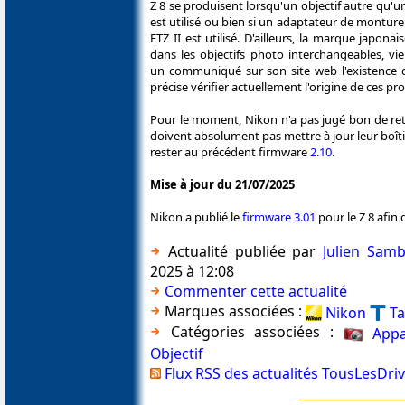
Z 8 se produisent lorsqu'un objectif autre qu
est utilisé ou bien si un adaptateur de monture
FTZ II est utilisé. D'ailleurs, la marque japonai
dans les objectifs photo interchangeables, vi
un communiqué sur son site web l'existence de
précise vérifier actuellement l'origine de ces 
Pour le moment, Nikon n'a pas jugé bon de reti
doivent absolument pas mettre à jour leur boîtier
rester au précédent firmware
2.10
.
Mise à jour du 21/07/2025
Nikon a publié le
firmware 3.01
pour le Z 8 afin
Actualité publiée par
Julien Sam
2025 à 12:08
Commenter cette actualité
Marques associées :
Nikon
T
Catégories associées :
Appa
Objectif
Flux RSS des actualités TousLesDri