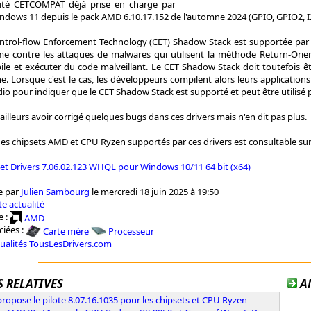
rité CETCOMPAT déjà prise en charge par
indows 11 depuis le pack AMD 6.10.17.152 de l'automne 2024 (GPIO, GPIO2, I
ntrol-flow Enforcement Technology (CET) Shadow Stack est supportée par
me contre les attaques de malwares qui utilisent la méthode Return-Or
e et exécuter du code malveillant. Le CET Shadow Stack doit toutefois êtr
e. Lorsque c'est le cas, les développeurs compilent alors leurs applicatio
udio pour indiquer que le CET Shadow Stack est supporté et peut être utilisé 
lleurs avoir corrigé quelques bugs dans ces drivers mais n'en dit pas plus.
des chipsets AMD et CPU Ryzen supportés par ces drivers est consultable su
et Drivers 7.06.02.123 WHQL pour Windows 10/11 64 bit (x64)
e par
Julien Sambourg
le mercredi 18 juin 2025 à 19:50
e actualité
e :
AMD
ciées :
Carte mère
Processeur
tualités TousLesDrivers.com
 RELATIVES
A
opose le pilote 8.07.16.1035 pour les chipsets et CPU Ryzen