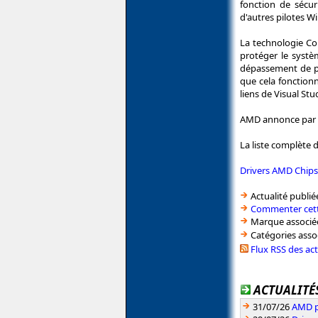
fonction de sécu
d'autres pilotes W
La technologie Co
protéger le systè
dépassement de pil
que cela fonctionn
liens de Visual St
AMD annonce par ai
La liste complète 
Drivers AMD Chips
Actualité publié
Commenter cett
Marque associé
Catégories asso
Flux RSS des ac
ACTUALITÉS
31/07/26
AMD pr