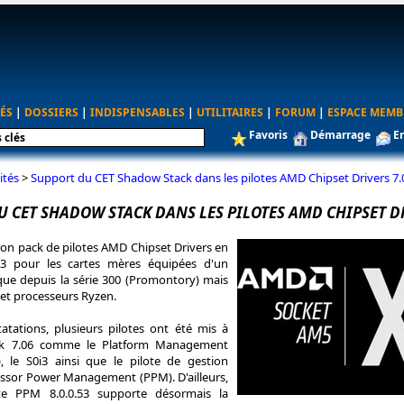
ÉS
|
DOSSIERS
|
INDISPENSABLES
|
UTILITAIRES
|
FORUM
|
ESPACE MEMB
Favoris
Démarrage
E
ités
>
Support du CET Shadow Stack dans les pilotes AMD Chipset Drivers 7.
 CET SHADOW STACK DANS LES PILOTES AMD CHIPSET DR
son pack de pilotes AMD Chipset Drivers en
123 pour les cartes mères équipées d'un
que depuis la série 300 (Promontory) mais
 et processeurs Ryzen.
atations, plusieurs pilotes ont été mis à
ck 7.06 comme le Platform Management
 le S0i3 ainsi que le pilote de gestion
ssor Power Management (PPM). D'ailleurs,
te PPM 8.0.0.53 supporte désormais la