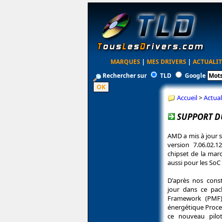
MARQUES
|
MES DRIVERS
|
ACTUALIT
Rechercher sur
TLD
Google
Accueil
>
Actual
SUPPORT DU
AMD a mis à jour 
version 7.06.02.
chipset de la mar
aussi pour les SoC
D'après nos const
jour dans ce pa
Framework (PMF),
énergétique Proce
ce nouveau pilo