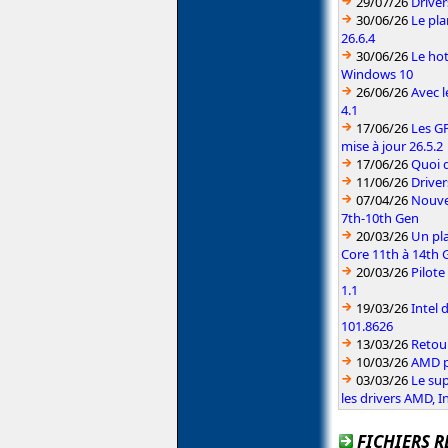
29/07/26
Driver
30/06/26
Le pla
26.6.4
30/06/26
Le hot
Windows 10
26/06/26
Avec l
4.1
17/06/26
Les G
mise à jour 26.5.2
17/06/26
Quoi d
11/06/26
Driver
07/04/26
Nouvea
7th-10th Gen
20/03/26
Un pla
Core 11th à 14th 
20/03/26
Pilote
1.1
19/03/26
Intel 
101.8626
13/03/26
Retou
10/03/26
AMD pu
03/03/26
Le sup
les drivers AMD, I
FICHIERS R