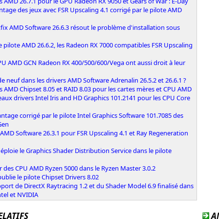
s AMD 26.7.1 pour le GPU Radeon RX 9050 et Gears of War : E-Day
ntage des jeux avec FSR Upscaling 4.1 corrigé par le pilote AMD
fix AMD Software 26.6.3 résout le problème d'installation sous
e pilote AMD 26.6.2, les Radeon RX 7000 compatibles FSR Upscaling
PU AMD GCN Radeon RX 400/500/600/Vega ont aussi droit à leur
e neuf dans les drivers AMD Software Adrenalin 26.5.2 et 26.6.1 ?
s AMD Chipset 8.05 et RAID 8.03 pour les cartes mères et CPU AMD
ux drivers Intel Iris and HD Graphics 101.2141 pour les CPU Core
ntage corrigé par le pilote Intel Graphics Software 101.7085 des
Gen
 AMD Software 26.3.1 pour FSR Upscaling 4.1 et Ray Regeneration
déploie le Graphics Shader Distribution Service dans le pilote
r des CPU AMD Ryzen 5000 dans le Ryzen Master 3.0.2
blie le pilote Chipset Drivers 8.02
port de DirectX Raytracing 1.2 et du Shader Model 6.9 finalisé dans
ntel et NVIDIA
ELATIFS
A