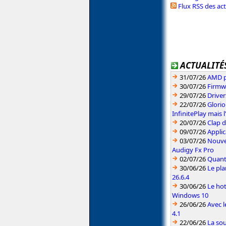
Flux RSS des ac
ACTUALITÉS
31/07/26
AMD pr
30/07/26
Firmw
29/07/26
Driver
22/07/26
Glori
InfinitePlay mais 
20/07/26
Clap d
09/07/26
Applic
03/07/26
Nouvea
Audigy Fx Pro
02/07/26
Quant
30/06/26
Le pla
26.6.4
30/06/26
Le hot
Windows 10
26/06/26
Avec l
4.1
22/06/26
La sou