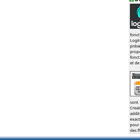
fonct
Logi
prés
prop
fonct
et de
sont
Crea
addit
exac
pour 
des f