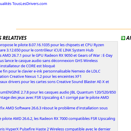
tualités TousLesDrivers.com
 RELATIVES
A
opose le pilote 8.07.16.1035 pour les chipsets et CPU Ryzen
are 3.12.650 pour le contrôleur iCUE LINK System Hub
s AMD 26.7.1 pour le GPU Radeon RX 9050 et Gears of War : E-Day
ous lance le casque audio sans déconnexion GHS Wireless
l'installateur de CORE est bloqué
e fin pour le clavier e-ink personnalisable Nemeio de LDLC
ation Creative Nexus 1.2 pour les enceintes XF1
ux drivers pour les cartes sons Creative Sound Blaster AE-X et
umENGINE 2.7.8 pour les casques audio JBL Quantum 120/520/850
ntage des jeux avec FSR Upscaling 4.1 corrigé par le pilote AMD
fix AMD Software 26.6.3 résout le problème d'installation sous
e pilote AMD 26.6.2, les Radeon RX 7000 compatibles FSR Upscaling
ris HyperX Pulsefire Haste 2 Wireless compatible avec le dernier