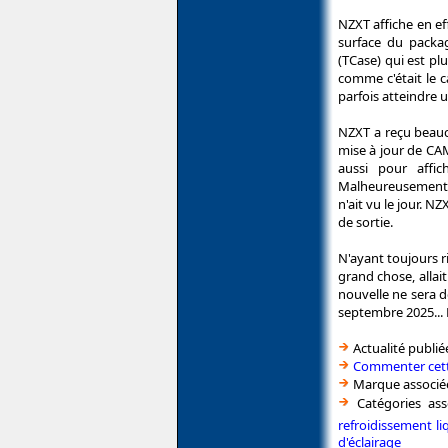
NZXT affiche en e
surface du packa
(TCase) qui est pl
comme c'était le c
parfois atteindre 
NZXT a reçu beauc
mise à jour de CAM
aussi pour affi
Malheureusement, 
n'ait vu le jour.
de sortie.
N'ayant toujours r
grand chose, allai
nouvelle ne sera d
septembre 2025... 
Actualité publié
Commenter cett
Marque associé
Catégories ass
refroidissement li
d'éclairage