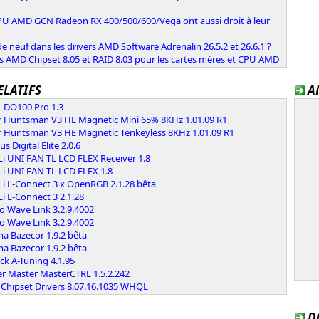
PU AMD GCN Radeon RX 400/500/600/Vega ont aussi droit à leur
e neuf dans les drivers AMD Software Adrenalin 26.5.2 et 26.6.1 ?
s AMD Chipset 8.05 et RAID 8.03 pour les cartes mères et CPU AMD
ELATIFS
A
 DO100 Pro 1.3
r Huntsman V3 HE Magnetic Mini 65% 8KHz 1.01.09 R1
r Huntsman V3 HE Magnetic Tenkeyless 8KHz 1.01.09 R1
s Digital Elite 2.0.6
Li UNI FAN TL LCD FLEX Receiver 1.8
Li UNI FAN TL LCD FLEX 1.8
Li L-Connect 3 x OpenRGB 2.1.28 bêta
Li L-Connect 3 2.1.28
o Wave Link 3.2.9.4002
o Wave Link 3.2.9.4002
a Bazecor 1.9.2 bêta
a Bazecor 1.9.2 bêta
k A-Tuning 4.1.95
er Master MasterCTRL 1.5.2.242
Chipset Drivers 8.07.16.1035 WHQL
D