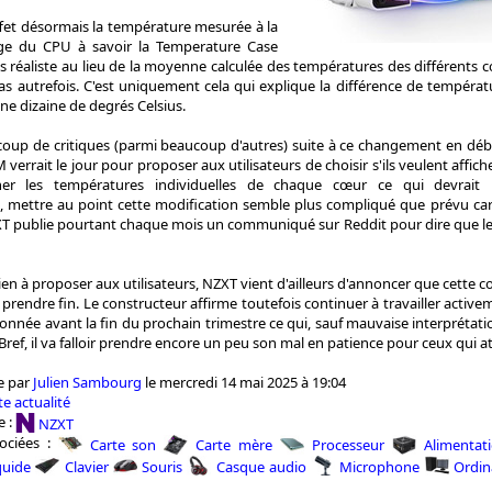
ffet désormais la température mesurée à la
ge du CPU à savoir la Temperature Case
us réaliste au lieu de la moyenne calculée des températures des différents c
as autrefois. C'est uniquement cela qui explique la différence de tempéra
une dizaine de degrés Celsius.
oup de critiques (parmi beaucoup d'autres) suite à ce changement en dé
 verrait le jour pour proposer aux utilisateurs de choisir s'ils veulent affic
cher les températures individuelles de chaque cœur ce qui devrait
mettre au point cette modification semble plus compliqué que prévu car 
 NZXT publie pourtant chaque mois un communiqué sur Reddit pour dire que 
ien à proposer aux utilisateurs, NZXT vient d'ailleurs d'annoncer que cette 
t prendre fin. Le constructeur affirme toutefois continuer à travailler acti
onnée avant la fin du prochain trimestre ce qui, sauf mauvaise interprétat
Bref, il va falloir prendre encore un peu son mal en patience pour ceux qui 
e par
Julien Sambourg
le mercredi 14 mai 2025 à 19:04
e actualité
e :
NZXT
ociées :
Carte son
Carte mère
Processeur
Alimentat
quide
Clavier
Souris
Casque audio
Microphone
Ordin