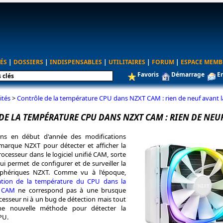
ÉS
|
DOSSIERS
|
INDISPENSABLES
|
UTILITAIRES
|
FORUM
|
ESPACE MEMB
Favoris
Démarrage
E
ités
>
Contrôle de la température CPU dans NZXT CAM : rien de neuf avant l
DE LA TEMPÉRATURE CPU DANS NZXT CAM : RIEN DE NEU
ns en début d'année des modifications
 marque NZXT pour détecter et afficher la
cesseur dans le logiciel unifié CAM, sorte
qui permet de configurer et de surveiller la
iphériques NZXT. Comme vu à l'époque,
ation de la température du CPU dans la
e CAM
ne correspond pas à une brusque
cesseur ni à un bug de détection mais tout
e nouvelle méthode pour détecter la
PU.