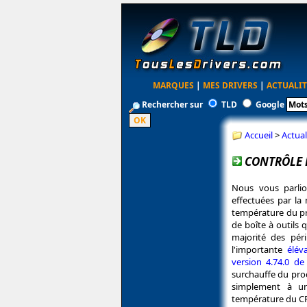
MARQUES
|
MES DRIVERS
|
ACTUALIT
Rechercher sur
TLD
Google
Accueil
>
Actual
CONTRÔLE 
Nous vous parlio
effectuées par la
température du pro
de boîte à outils 
majorité des pér
l'importante
élév
version 4.74.0 d
surchauffe du pro
simplement à un
température du C