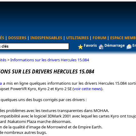
ÉS
|
DOSSIERS
|
INDISPENSABLES
|
UTILITAIRES
|
FORUM
|
ESPACE MEMB
Favoris
Démarrage
E
ités
>
Informations sur les drivers Hercules 15.084
ONS SUR LES DRIVERS HERCULES 15.084
a
a mis en ligne quelques informations sur les drivers Hercules 15.084 sortis
hipset PowerVR Kyro, Kyro 2 et Kyro 2 SE (
voir cette news
).
i quelques uns des bugs corrigés par ces drivers :
des problèmes avec les textures transparentes dans MOHAA.
mpatibilité avec le logiciel 3DMark 2001 avec lequel les cartes Kyro ont tou
Hard :Nakatomi Plaza marche désormais.
n de la qualité d'image de Morrowind et de Empire Earth.
 de nombreux autres bugs.