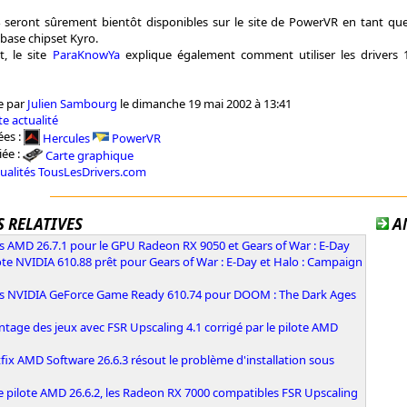
4 seront sûrement bientôt disponibles sur le site de PowerVR en tant qu
 base chipset Kyro.
, le site
ParaKnowYa
explique également comment utiliser les drivers 1
e par
Julien Sambourg
le dimanche 19 mai 2002 à 13:41
e actualité
es :
Hercules
PowerVR
iée :
Carte graphique
tualités TousLesDrivers.com
 RELATIVES
A
s AMD 26.7.1 pour le GPU Radeon RX 9050 et Gears of War : E-Day
ote NVIDIA 610.88 prêt pour Gears of War : E-Day et Halo : Campaign
rs NVIDIA GeForce Game Ready 610.74 pour DOOM : The Dark Ages
ntage des jeux avec FSR Upscaling 4.1 corrigé par le pilote AMD
fix AMD Software 26.6.3 résout le problème d'installation sous
e pilote AMD 26.6.2, les Radeon RX 7000 compatibles FSR Upscaling