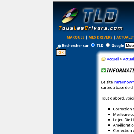
MARQUES
|
MES DRIVERS
|
ACTUALIT
Rechercher sur
TLD
Google
Accueil
>
Actual
INFORMATI
Le site
ParaKnowY
cartes à base de c
Tout d'abord, voic
Correction 
Meilleure co
Le jeu Die 
Amélioratio
Correction