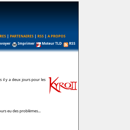
RES
|
PARTENAIRES
|
RSS
|
A PROPOS
nvoyer
Imprimer
Moteur TLD
RSS
 il y a deux jours pour les
jours eu des problèmes...