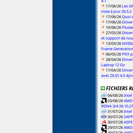
4.1
17/06/26
Les G
mise à jour 26.5.2
17/06/26
Quoi d
17/06/26
Drive
10/06/26
Plusie
27/05/26
Driver
et support de no
13/05/26
NVIDI
Frame Generatio
06/05/26
PNY p
28/04/26
Drive
Laptop 12 Go
17/04/26
Drive
avec DLSS 4.5 dy
FICHIERS R
04/08/26
Inte
03/08/26
AMD 
RDNA 3/4 26.10.2
31/07/26
Intel
30/07/26
SAPPH
30/07/26
ASPE
29/07/26
AMD 
29/07/26
AMD 