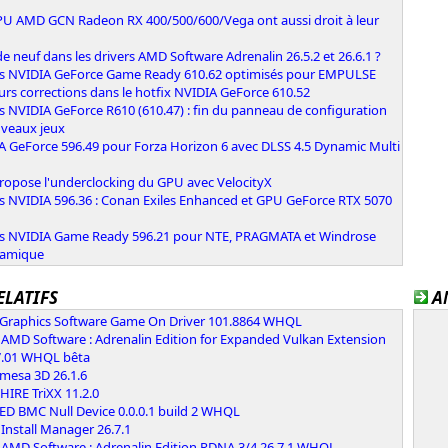
PU AMD GCN Radeon RX 400/500/600/Vega ont aussi droit à leur
e neuf dans les drivers AMD Software Adrenalin 26.5.2 et 26.6.1 ?
rs NVIDIA GeForce Game Ready 610.62 optimisés pour EMPULSE
urs corrections dans le hotfix NVIDIA GeForce 610.52
s NVIDIA GeForce R610 (610.47) : fin du panneau de configuration
uveaux jeux
A GeForce 596.49 pour Forza Horizon 6 avec DLSS 4.5 Dynamic Multi
n
ropose l'underclocking du GPU avec VelocityX
rs NVIDIA 596.36 : Conan Exiles Enhanced et GPU GeForce RTX 5070
rs NVIDIA Game Ready 596.21 pour NTE, PRAGMATA et Windrose
namique
ELATIFS
A
l Graphics Software Game On Driver 101.8864 WHQL
AMD Software : Adrenalin Edition for Expanded Vulkan Extension
7.01 WHQL bêta
 mesa 3D 26.1.6
IRE TriXX 11.2.0
ED BMC Null Device 0.0.0.1 build 2 WHQL
Install Manager 26.7.1
AMD Software : Adrenalin Edition RDNA 3/4 26.7.1 WHQL