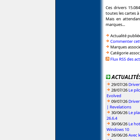
Ces drivers 15.08
toutes les cartes à
Mais en attendant
marques...
Actualité publié
Commenter cett
Marques associé
Catégorie assoc
Flux RSS des ac
ACTUALITÉS
29/07/26
Driver
28/07/26
Le pil
Evolved
09/07/26
Drive
| Revelations
30/06/26
Le pla
26.6.4
30/06/26
Le hot
Windows 10
26/06/26
Avec l