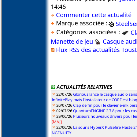
14:46
Commenter cette actualité
Marque associée :
SteelSe
Catégories associées :
Cl
Manette de jeu
Casque aud
Flux RSS des actualités Tou
ACTUALITÉS RELATIVES
22/07/26
Glorious lance le casque audio sa
InfinitePlay mais l'installateur de CORE est blo
20/07/26
Clap de fin pour le clavier e-ink p
02/07/26
QuantumENGINE 2.7.8 pour les ca
29/06/26
Plusieurs nouveaux drivers pour le
[MAJ]
22/06/26
La souris HyperX Pulsefire Haste 2 
NGENUITY