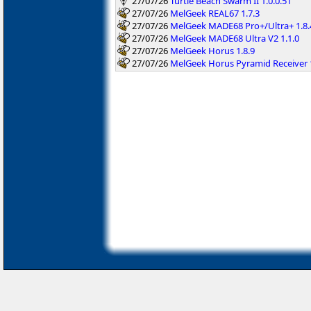
27/07/26
Turtle Beach Swarm II 1.0.0.51
27/07/26
MelGeek REAL67 1.7.3
27/07/26
MelGeek MADE68 Pro+/Ultra+ 1.8.
27/07/26
MelGeek MADE68 Ultra V2 1.1.0
27/07/26
MelGeek Horus 1.8.9
27/07/26
MelGeek Horus Pyramid Receiver 1