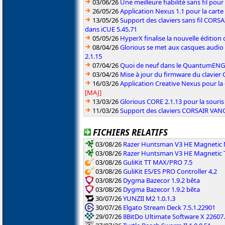
03/06/26
Une meilleure fiabilité sans fil pou
26/05/26
Application Nexus 1.1 pour la carte
13/05/26
Support des claviers sans fil CO
dans iCUE 5.45.71
05/05/26
HyperX finalise la nouvelle édition
08/04/26
Glorious se met aux casques audio
2.1.15
07/04/26
Quoi de neuf dans le QuantumENGINE
03/04/26
Mise à jour du firmware du clavie
16/03/26
Application Creative Nexus pour la
[MAJ]
13/03/26
Glorious CORE 2.1.13 pour la souris
11/03/26
Support des claviers CORSAIR VAN
FICHIERS RELATIFS
03/08/26
Razer Huntsman V3 HE Magnetic M
03/08/26
Razer Huntsman V3 HE Magnetic T
03/08/26
GuliKit TT MAX/PRO 7.5
03/08/26
GuliKit ES/ES PRO Controller 4.2
03/08/26
Dygma Bazecor 1.9.2 bêta
03/08/26
Dygma Bazecor 1.9.2 bêta
30/07/26
YUNZII M2 1.0.1.3
30/07/26
Elgato Stream Deck 7.5.1.22901
29/07/26
8BitDo Ultimate Software X 22607.