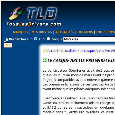
MARQUES
|
MES DRIVERS
|
ACTUALITÉS
|
DOSSIERS
|
INDISPENS
Rechercher sur
TLD
Google
Accueil
>
Actualités
>
Le casque Arctis Pro W
LE CASQUE ARCTIS PRO WIRELESS
Le constructeur SteelSeries avait déjà accusé
quelques jours au mois de mars avant de propo
Engine 3 compatibles avec la nouvelle gamme 
Les premières livraisons de ces casques Arctis 
avant même que les pilotes adéquats soient prê
Il se trouve en réalité que seuls les casques filai
GameDAC étaient pleinement pris en charge par 
et 3.12.2 qui se sont succédées en quelques
modèle sans fil Arctis Pro Wireless, ce n'est