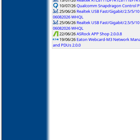
13/07/26
Realtek RTL8111DP/RTL8111EP/R
10/07/26
Qualcomm Snapdragon Control Pan
25/06/26
Realtek USB Fast/Gigabit/2.5/5/10
06082026 WHQL
25/06/26
Realtek USB Fast/Gigabit/2.5/5/10 
06082026 WHQL
22/06/26
ASRock APP Shop 2.0.0.8
19/06/26
Eaton Webcard-M3 Network Manag
and PDUs 2.0.0