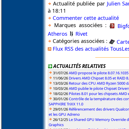
Actualité publiée par
Julien S
à 18:11
Commenter cette actualité
Marques associées :
Bigf
Atheros
Rivet
Catégories associées :
Cart
Flux RSS des actualités TousL
ACTUALITÉS RELATIVES
31/07/26
AMD propose le pilote 8.07.16.1035
11/06/26
Drivers AMD Chipset 8.05 et RAID 8
13/03/26
Retour des CPU AMD Ryzen 5000 da
10/03/26
AMD publie le pilote Chipset Driver
18/02/26
Pilotes 8.01 pour les chipsets AMD
30/01/26
Contrôle de la température des co
SAPPHIRE TriXX 11.0
29/01/26
Référencement des drivers Qualc
et les GPU Adreno
26/12/25
Le Shared GPU Memory Override déb
Graphics