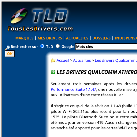
MARQUES
|
MES DRIVERS
|
ACTUALITÉS
|
DOSSIERS
|
INDISPENS
Rechercher sur
TLD
Google
Accueil
>
Actualités
>
Les drivers Qualcomm A
LES DRIVERS QUALCOMM ATHEROS
Seulement trois semaines après les drive
Performance Suite 1.1.47
, une nouvelle mise à 
aux utilisateurs d'une carte réseau Killer.
Il s'agit ce coup-ci de la révision 1.1.48 (buil
pilote Wi-Fi 802.11ac plus récent pour la nouv
1525. Le pilote Bluetooth Suite pour cette m
été mis à jour en version 419. Aucun changeme
revanche été apporté pour les cartes Wi-Fi de g