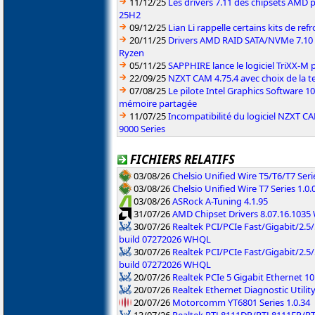
11/12/25
Les drivers 7.11 des chipsets AMD
25H2
09/12/25
Lian Li rappelle certains kits de re
20/11/25
Drivers AMD RAID SATA/NVMe 7.10 p
Ryzen
05/11/25
SAPPHIRE lance le logiciel TriXX-M
22/09/25
NZXT CAM 4.75.4 avec choix de la 
07/08/25
Le pilote Intel Graphics Software 101
mémoire partagée
11/07/25
Incompatibilité du logiciel NZXT 
9000 Series
FICHIERS RELATIFS
03/08/26
Chelsio Unified Wire T5/T6/T7 Serie
03/08/26
Chelsio Unified Wire T7 Series 1.0.
03/08/26
ASRock A-Tuning 4.1.95
31/07/26
AMD Chipset Drivers 8.07.16.103
30/07/26
Realtek PCI/PCIe Fast/Gigabit/2.5/
build 07272026 WHQL
30/07/26
Realtek PCI/PCIe Fast/Gigabit/2.5
build 07272026 WHQL
20/07/26
Realtek PCIe 5 Gigabit Ethernet 10
20/07/26
Realtek Ethernet Diagnostic Utility
20/07/26
Motorcomm YT6801 Series 1.0.34