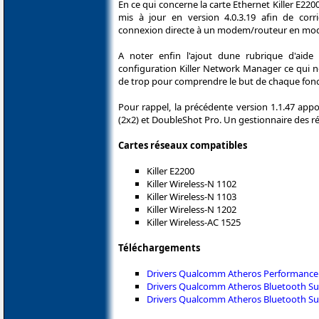
En ce qui concerne la carte Ethernet Killer E220
mis à jour en version 4.0.3.19 afin de cor
connexion directe à un modem/routeur en mo
A noter enfin l'ajout dune rubrique d'aid
configuration Killer Network Manager ce qui n
de trop pour comprendre le but de chaque fonc
Pour rappel, la précédente version 1.1.47 appo
(2x2) et DoubleShot Pro. Un gestionnaire des rés
Cartes réseaux compatibles
Killer E2200
Killer Wireless-N 1102
Killer Wireless-N 1103
Killer Wireless-N 1202
Killer Wireless-AC 1525
Téléchargements
Drivers Qualcomm Atheros Performance S
Drivers Qualcomm Atheros Bluetooth Suit
Drivers Qualcomm Atheros Bluetooth Suit