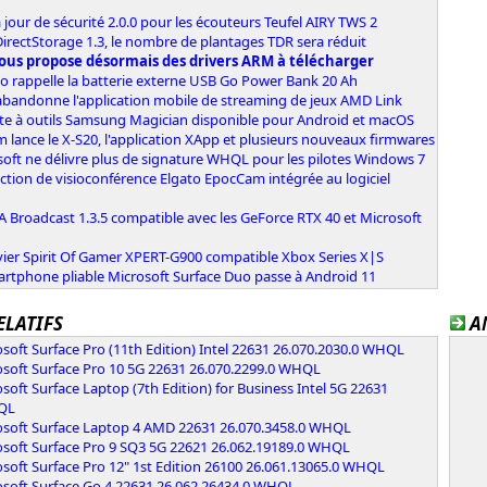
 jour de sécurité 2.0.0 pour les écouteurs Teufel AIRY TWS 2
irectStorage 1.3, le nombre de plantages TDR sera réduit
ous propose désormais des drivers ARM à télécharger
o rappelle la batterie externe USB Go Power Bank 20 Ah
bandonne l'application mobile de streaming de jeux AMD Link
îte à outils Samsung Magician disponible pour Android et macOS
lm lance le X-S20, l'application XApp et plusieurs nouveaux firmwares
oft ne délivre plus de signature WHQL pour les pilotes Windows 7
ction de visioconférence Elgato EpocCam intégrée au logiciel
 Broadcast 1.3.5 compatible avec les GeForce RTX 40 et Microsoft
vier Spirit Of Gamer XPERT-G900 compatible Xbox Series X|S
artphone pliable Microsoft Surface Duo passe à Android 11
ELATIFS
A
soft Surface Pro (11th Edition) Intel 22631 26.070.2030.0 WHQL
osoft Surface Pro 10 5G 22631 26.070.2299.0 WHQL
soft Surface Laptop (7th Edition) for Business Intel 5G 22631
HQL
osoft Surface Laptop 4 AMD 22631 26.070.3458.0 WHQL
osoft Surface Pro 9 SQ3 5G 22621 26.062.19189.0 WHQL
soft Surface Pro 12" 1st Edition 26100 26.061.13065.0 WHQL
osoft Surface Go 4 22631 26.062.26434.0 WHQL