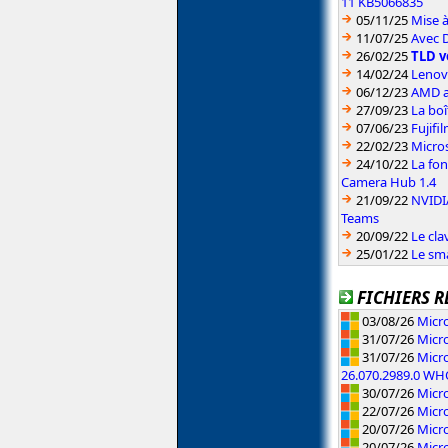
11 KB5066835
05/11/25
Mise à
11/07/25
Avec D
26/02/25
TLD v
14/02/24
Lenov
06/12/23
AMD a
27/09/23
La bo
07/06/23
Fujifi
22/02/23
Micros
24/10/22
La fon
Camera Hub 1.4
21/09/22
NVIDIA
Teams
20/09/22
Le cla
25/01/22
Le sm
FICHIERS R
03/08/26
Micro
31/07/26
Micr
31/07/26
Micro
26.070.2989.0 W
30/07/26
Micr
22/07/26
Micr
20/07/26
Micro
20/07/26
Micr