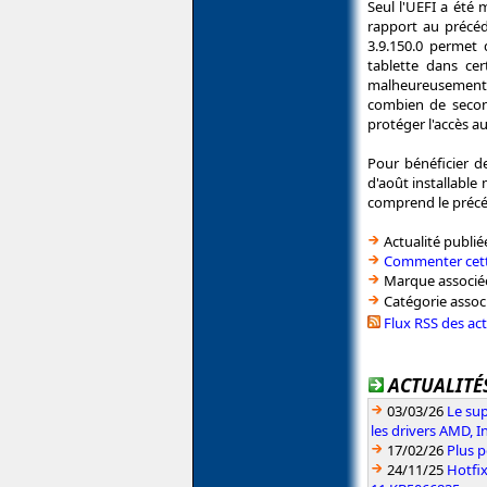
Seul l'UEFI a été m
rapport au précéd
3.9.150.0 permet
tablette dans cer
malheureusement p
combien de second
protéger l'accès a
Pour bénéficier 
d'août installable 
comprend le précé
Actualité publié
Commenter cett
Marque associé
Catégorie assoc
Flux RSS des ac
ACTUALITÉS
03/03/26
Le sup
les drivers AMD, I
17/02/26
Plus p
24/11/25
Hotfi