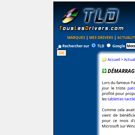
MARQUES
|
MES DRIVERS
|
ACTUALIT
Rechercher sur
TLD
Google
Accueil
>
Actual
DÉMARRAGE 
Lors du fameux Pat
jour le triste
pat
profité pour propo
les
tablettes tactil
Comme cela avait d
vient de bénéfic
pour ce mois d'a
Microsoft sur Wi