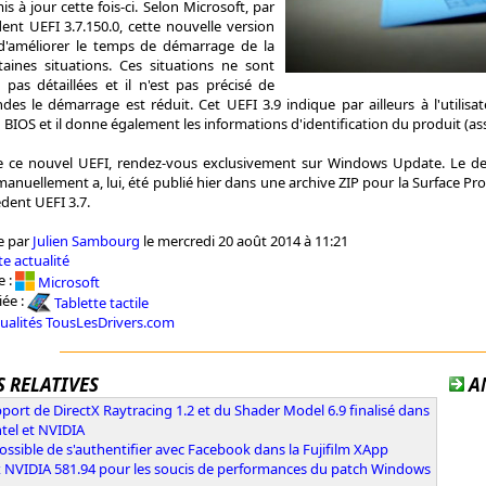
is à jour cette fois-ci. Selon Microsoft, par
ent UEFI 3.7.150.0, cette nouvelle version
 d'améliorer le temps de démarrage de la
taines situations. Ces situations ne sont
as détaillées et il n'est pas précisé de
es le démarrage est réduit. Cet UEFI 3.9 indique par ailleurs à l'utilisa
u BIOS et il donne également les informations d'identification du produit (ass
de ce nouvel UEFI, rendez-vous exclusivement sur Windows Update. Le d
manuellement a, lui, été publié hier dans une archive ZIP pour la Surface Pro 
dent UEFI 3.7.
e par
Julien Sambourg
le mercredi 20 août 2014 à 11:21
e actualité
e :
Microsoft
iée :
Tablette tactile
tualités TousLesDrivers.com
 RELATIVES
A
port de DirectX Raytracing 1.2 et du Shader Model 6.9 finalisé dans
ntel et NVIDIA
ossible de s'authentifier avec Facebook dans la Fujifilm XApp
x NVIDIA 581.94 pour les soucis de performances du patch Windows