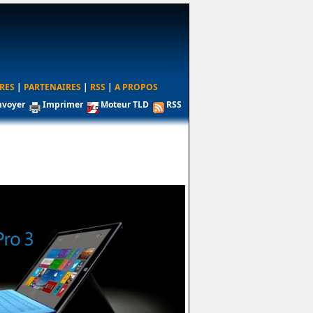
RES
|
PARTENAIRES
|
RSS
|
A PROPOS
nvoyer
Imprimer
Moteur TLD
RSS