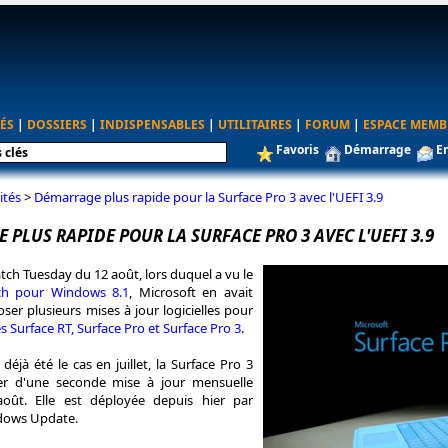
ÉS
|
DOSSIERS
|
INDISPENSABLES
|
UTILITAIRES
|
FORUM
|
ESPACE MEMB
Favoris
Démarrage
E
ités
>
Démarrage plus rapide pour la Surface Pro 3 avec l'UEFI 3.9
PLUS RAPIDE POUR LA SURFACE PRO 3 AVEC L'UEFI 3.9
ch Tuesday du 12 août, lors duquel a vu le
ch pour Windows 8.1
, Microsoft en avait
ser plusieurs mises à jour logicielles pour
es Surface RT, Surface Pro et Surface Pro 3
.
éjà été le cas en juillet, la Surface Pro 3
ier d'une seconde mise à jour mensuelle
oût. Elle est déployée depuis hier par
ndows Update.