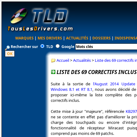
MARQUES
|
MES DRIVERS
|
ACTUALITÉS
|
DOSSIERS
|
INDISPENS
Rechercher sur
TLD
Google
Accueil
>
Actualités
>
Liste des 69 correctifs
LISTE DES 69 CORRECTIFS INCLU
Suite à la sortie de
l'August 2014 Update
Windows 8.1 et RT 8.1
, nous avons décidé de
proposer ici-même la liste complète des p
correctifs inclus.
Cette mise à jour "majeure", référencée
KB297
ne se contente en effet pas d'améliorer la pr
charge des touchpads ou encore d'intégr
fonctionnalité de récepteur Miracast puisqu
comprend pas moins de 69 patchs.