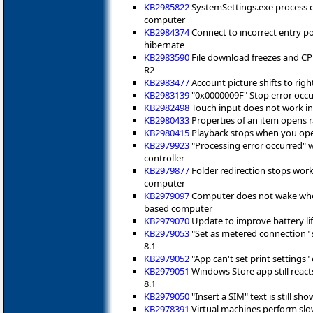
KB2985822
SystemSettings.exe process 
computer
KB2984374
Connect to incorrect entry 
hibernate
KB2983590
File download freezes and CP
R2
KB2983477
Account picture shifts to rig
KB2983139
"0x0000009F" Stop error occ
KB2982498
Touch input does not work in
KB2980433
Properties of an item opens 
KB2980415
Playback stops when you open 
KB2979923
"Processing error occurred" 
controller
KB2979877
Folder redirection stops wor
computer
KB2979097
Computer does not wake when
based computer
KB2979070
Update to improve battery li
KB2979053
"Set as metered connection" 
8.1
KB2979052
"App can't set print settings
KB2979051
Windows Store app still reac
8.1
KB2979050
"Insert a SIM" text is still s
KB2978391
Virtual machines perform slo