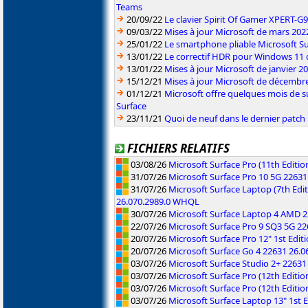
Teams
20/09/22
Le clavier Spirit Of Gamer XPERT-G
09/03/22
Mises à jour Microsoft de mars 202
25/01/22
Le smartphone pliable Microsoft S
13/01/22
Le correctif HDR pour Windows 11 d
13/01/22
Mises à jour Microsoft de janvier 2
15/12/21
Mises à jour Microsoft de décembr
01/12/21
Microsoft offre quelques mois de s
Surface
23/11/21
Quoi de neuf dans le dernier patch
FICHIERS RELATIFS
03/08/26
Microsoft Surface Pro (11th Editi
31/07/26
Microsoft Surface Pro 10 5G 2263
31/07/26
Microsoft Surface Laptop (7th Edit
26.070.2989.0 WHQL
30/07/26
Microsoft Surface Laptop 4 AMD 
22/07/26
Microsoft Surface Pro 9 SQ3 5G 2
20/07/26
Microsoft Surface Pro 12" 1st Edi
20/07/26
Microsoft Surface Go 4 22631 26.
03/07/26
Microsoft Surface Studio 2+ 2263
03/07/26
Microsoft Surface Pro (12th Editi
03/07/26
Microsoft Surface Pro (12th Editi
03/07/26
Microsoft Surface Laptop 13" 1st