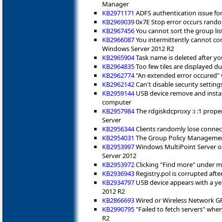
Manager
KB2971171
ADFS authentication issue for
KB2969039
0x7E Stop error occurs rando
KB2967456
You cannot sort the group li
KB2966087
You intermittently cannot co
Windows Server 2012 R2
KB2965904
Task name is deleted after yo
KB2964835
Too few tiles are displayed 
KB2962774
"An extended error occured"
KB2962142
Can't disable security setting
KB2959144
USB device remove and instal
computer
KB2957984
The rdgiskdcproxy :i :1 prop
Server
KB2956344
Clients randomly lose connec
KB2954031
The Group Policy Management
KB2953997
Windows MultiPoint Server oc
Server 2012
KB2953972
Clicking "Find more" under m
KB2936943
Registry.pol is corrupted aft
KB2934797
USB device appears with a y
2012 R2
KB2866693
Wired or Wireless Network GP
KB2990795
"Failed to fetch servers" whe
R2