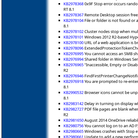
KB2978368
0x9F Stop error occurs rando
RT 8.1
KB2978367
Remote Desktop session freez
KB2978104
File or folder is not found o
8.1
KB2978102
Cluster nodes stop when mult
KB2978101
Windows 2012 R2-based Hyper-
KB2978100
URL of a web application is 
KB2978096
ExtendedProtectionTokenCheck
KB2976995
You cannot access an SMB sha
KB2976994
Shared folder in Windows Ser
KB2976965
"Inaccessible, Empty or Disa
R2
KB2976946
FindFirstPrinterChangeNotifi
KB2976918
You are prompted to re-enter
8.1
KB2990532
Browser icons cannot be unp
8.1
KB2983142
Delay in turning on display 
KB2982727
PDF file pages are blank whe
R2
KB2981650
August 2014 OneDrive reliabi
KB2980756
You cannot log on to an AD F
KB2980665
Windows crashes with Stop err
KB2980661
Update to add a new performa