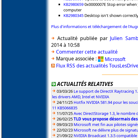
KB2980659
0x0000007E Stop error when 
computer
KB2980345
Desktop isn't shown correctly
Plus d'informations et téléchargement de l'Au
Actualité publiée par
Julien Sam
2014 à 10:58
Commenter cette actualité
Marque associée :
Microsoft
Flux RSS des actualités TousLesDriv
ACTUALITÉS RELATIVES
03/03/26
Le support de DirectX Raytracing 1.
les drivers AMD, Intel et NVIDIA
24/11/25
Hotfix NVIDIA 581.94 pour les sou
11 KB5066835
11/07/25
Avec DirectStorage 1.3, le nombre 
26/02/25
TLD vous propose désormais des
09/03/23
Microsoft met fin aux pilotes sign
22/02/23
Microsoft ne délivre plus de signa
21/09/22
NVIDIA Broadcast 1.3.5 compatible 