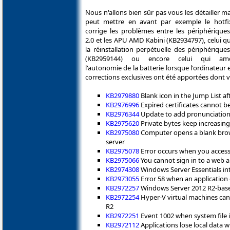
Nous n'allons bien sûr pas vous les détailler m
peut mettre en avant par exemple le hotfi
corrige les problèmes entre les périphérique
2.0 et les APU AMD Kabini (KB2934797), celui qu
la réinstallation perpétuelle des périphériqu
(KB2959144) ou encore celui qui amél
l'autonomie de la batterie lorsque l'ordinateur
corrections exclusives ont été apportées dont voi
KB2979880
Blank icon in the Jump List a
KB2976996
Expired certificates cannot b
KB2976344
Update to add pronunciation 
KB2975620
Private bytes keep increasin
KB2975080
Computer opens a blank brow
server
KB2975078
Error occurs when you access 
KB2975066
You cannot sign in to a web 
KB2974308
Windows Server Essentials int
KB2973055
Error 58 when an application 
KB2972257
Windows Server 2012 R2-based
KB2972254
Hyper-V virtual machines ca
R2
KB2972251
Event 1002 when system file 
KB2972112
Applications lose local data