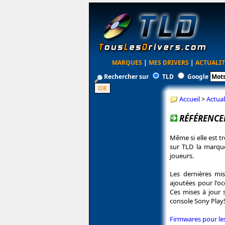
MARQUES
|
MES DRIVERS
|
ACTUALIT
Rechercher sur
TLD
Google
Accueil
>
Actual
RÉFÉRENCE
Même si elle est 
sur TLD la marqu
joueurs.
Les dernières mi
ajoutées pour l'o
Ces mises à jour 
console Sony PlayS
Firmwares pour l