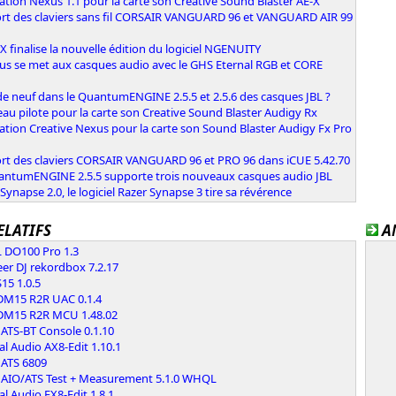
ation Nexus 1.1 pour la carte son Creative Sound Blaster AE-X
rt des claviers sans fil CORSAIR VANGUARD 96 et VANGUARD AIR 99
 finalise la nouvelle édition du logiciel NGENUITY
ous se met aux casques audio avec le GHS Eternal RGB et CORE
e neuf dans le QuantumENGINE 2.5.5 et 2.5.6 des casques JBL ?
u pilote pour la carte son Creative Sound Blaster Audigy Rx
ation Creative Nexus pour la carte son Sound Blaster Audigy Fx Pro
rt des claviers CORSAIR VANGUARD 96 et PRO 96 dans iCUE 5.42.70
antumENGINE 2.5.5 supporte trois nouveaux casques audio JBL
Synapse 2.0, le logiciel Razer Synapse 3 tire sa révérence
ELATIFS
A
 DO100 Pro 1.3
er DJ rekordbox 7.2.17
S15 1.0.5
 DM15 R2R UAC 0.1.4
 DM15 R2R MCU 1.48.02
ATS-BT Console 0.1.10
al Audio AX8-Edit 1.10.1
 ATS 6809
 AIO/ATS Test + Measurement 5.1.0 WHQL
al Audio FX8-Edit 1.8.1