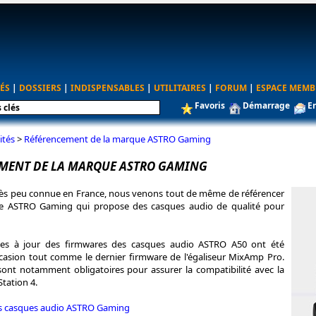
ÉS
|
DOSSIERS
|
INDISPENSABLES
|
UTILITAIRES
|
FORUM
|
ESPACE MEMB
Favoris
Démarrage
E
ités
>
Référencement de la marque ASTRO Gaming
MENT DE LA MARQUE ASTRO GAMING
très peu connue en France, nous venons tout de même de référencer
e ASTRO Gaming qui propose des casques audio de qualité pour
ses à jour des firmwares des casques audio ASTRO A50 ont été
ccasion tout comme le dernier firmware de l'égaliseur MixAmp Pro.
sont notamment obligatoires pour assurer la compatibilité avec la
tation 4.
es casques audio ASTRO Gaming