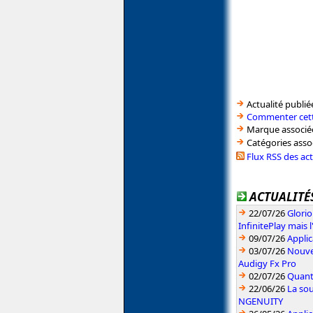
Actualité publié
Commenter cett
Marque associé
Catégories asso
Flux RSS des ac
ACTUALITÉS
22/07/26
Glori
InfinitePlay mais 
09/07/26
Applic
03/07/26
Nouvea
Audigy Fx Pro
02/07/26
Quant
22/06/26
La sou
NGENUITY