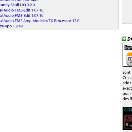
candy Skull-HQ 3.2.0
al Audio FM3-Edit 1.07.16
al Audio FM3-Edit 1.07.16
tal Audio FM3 Amp Modeler/FX Processor 13.0
ze App 1.2.48
D
sont
Crea
addit
exac
pour 
des f