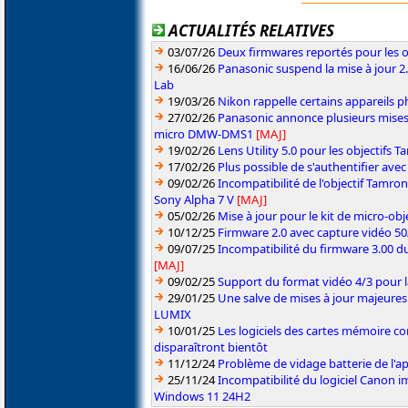
ACTUALITÉS RELATIVES
03/07/26
Deux firmwares reportés pour les o
16/06/26
Panasonic suspend la mise à jour 
Lab
19/03/26
Nikon rappelle certains appareils ph
27/02/26
Panasonic annonce plusieurs mises
micro DMW-DMS1
[MAJ]
19/02/26
Lens Utility 5.0 pour les objectifs
17/02/26
Plus possible de s'authentifier ave
09/02/26
Incompatibilité de l'objectif Tamro
Sony Alpha 7 V
[MAJ]
05/02/26
Mise à jour pour le kit de micro-obje
10/12/25
Firmware 2.0 avec capture vidéo 5
09/07/25
Incompatibilité du firmware 3.00 du
[MAJ]
09/02/25
Support du format vidéo 4/3 pour 
29/01/25
Une salve de mises à jour majeures
LUMIX
10/01/25
Les logiciels des cartes mémoire 
disparaîtront bientôt
11/12/24
Problème de vidage batterie de l'a
25/11/24
Incompatibilité du logiciel Can
Windows 11 24H2