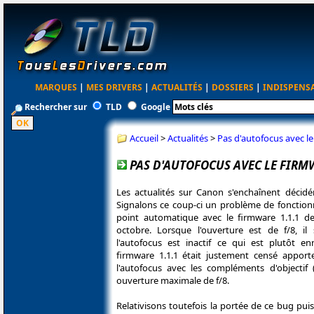
MARQUES
|
MES DRIVERS
|
ACTUALITÉS
|
DOSSIERS
|
INDISPENS
Rechercher sur
TLD
Google
Accueil
>
Actualités
>
Pas d'autofocus avec le
PAS D'AUTOFOCUS AVEC LE FIRMWA
Les actualités sur Canon s'enchaînent déci
Signalons ce coup-ci un problème de fonctio
point automatique avec le firmware 1.1.1 de
octobre. Lorsque l'ouverture est de f/8, il
l'autofocus est inactif ce qui est plutôt e
firmware 1.1.1 était justement censé apporte
l'autofocus avec les compléments d'objectif
ouverture maximale de f/8.
Relativisons toutefois la portée de ce bug pui